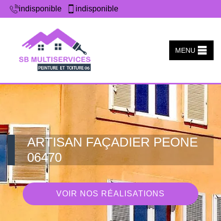
indisponible
indisponible
MENU
ARTISAN FAÇADIER PEONE
06470
VOIR NOS RÉALISATIONS