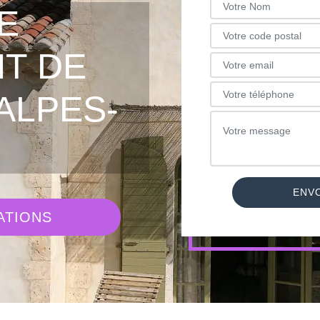
E
T DE
ALPES-
ATIONS