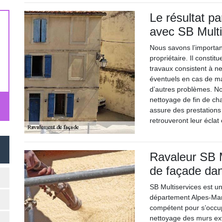
Le résultat p
avec SB Multi
Nous savons l’importa
propriétaire. Il const
travaux consistent à ne
éventuels en cas de ma
d’autres problèmes. Nou
nettoyage de fin de cha
assure des prestations 
retrouveront leur éclat
Ravaleur SB M
de façade dan
SB Multiservices est u
département Alpes-Marit
compétent pour s’occup
nettoyage des murs ext