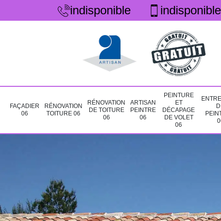
indisponible
indisponible
PEINTURE
ENTRE
RÉNOVATION
ARTISAN
ET
FAÇADIER
RÉNOVATION
D
DE TOITURE
PEINTRE
DÉCAPAGE
06
TOITURE 06
PEIN
06
06
DE VOLET
0
06