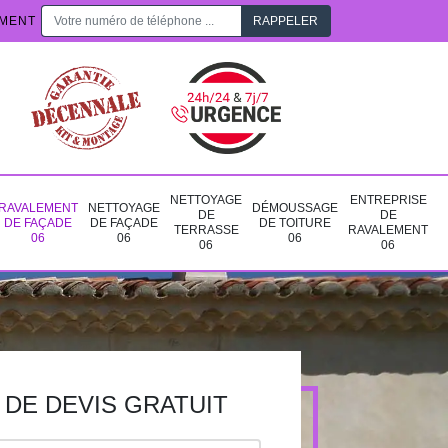
EMENT
NETTOYAGE
ENTREPRISE
RAVALEMENT
NETTOYAGE
DÉMOUSSAGE
DE
DE
DE FAÇADE
DE FAÇADE
DE TOITURE
TERRASSE
RAVALEMENT
06
06
06
06
06
DE DEVIS GRATUIT