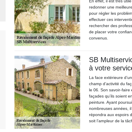
En effet, il est très ut
redonner une meilleure
pour régler les problèm
effectuer ces interventi
rechercher des profess
de placer votre confian
convenus.
SB Multiservi
à votre servi
La face extérieure d’un
champ d’activité du fa
le 06. Son savoir-faire
façades qu’ils soient e
peinture. Ayant poursu
nombreuses années, il e
répondra aux espoirs de
soit l’ampleur de la tâc