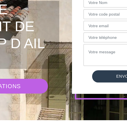
E
T DE
 D AIL
ATIONS