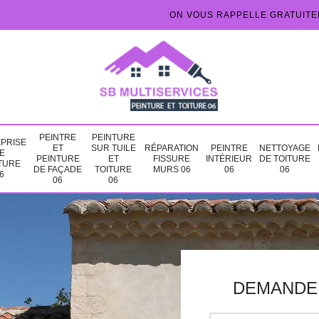
ON VOUS RAPPELLE GRATUIT
PEINTRE
PEINTURE
PRISE
ET
SUR TUILE
RÉPARATION
PEINTRE
NETTOYAGE
E
PEINTURE
ET
FISSURE
INTÉRIEUR
DE TOITURE
TURE
DE FAÇADE
TOITURE
MURS 06
06
06
6
06
06
DEMANDE 