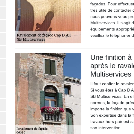
façades. Pour effectuer
très utile de contacter
nous pouvons vous pro
Multiservices. Il s'agit
équipements appropriés
veuillez le téléphoner 
Une finition à
après le rava
Multiservices
Il faut confier le rava
Si vous êtes à Cap D Ai
SB Multiservices. En eff
normes, la façade pré
importe la finition que
Son expertise dans la f
travaux hors pair est s
son intervention.