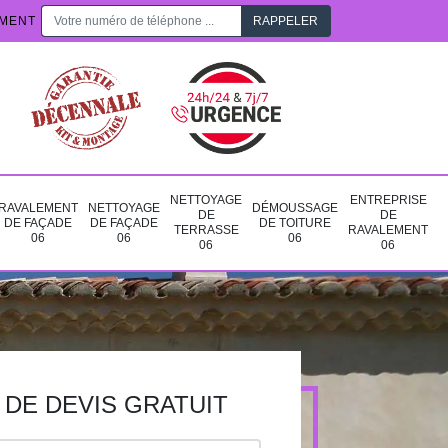
EMENT
NETTOYAGE
ENTREPRISE
RAVALEMENT
NETTOYAGE
DÉMOUSSAGE
DE
DE
DE FAÇADE
DE FAÇADE
DE TOITURE
TERRASSE
RAVALEMENT
06
06
06
06
06
DE DEVIS GRATUIT