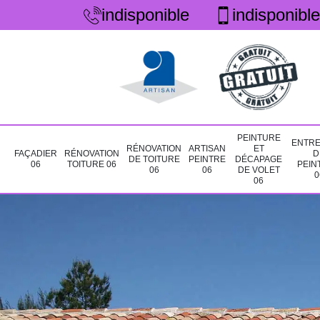
indisponible
indisponible
PEINTURE
ENTRE
RÉNOVATION
ARTISAN
ET
FAÇADIER
RÉNOVATION
D
DE TOITURE
PEINTRE
DÉCAPAGE
06
TOITURE 06
PEIN
06
06
DE VOLET
0
06