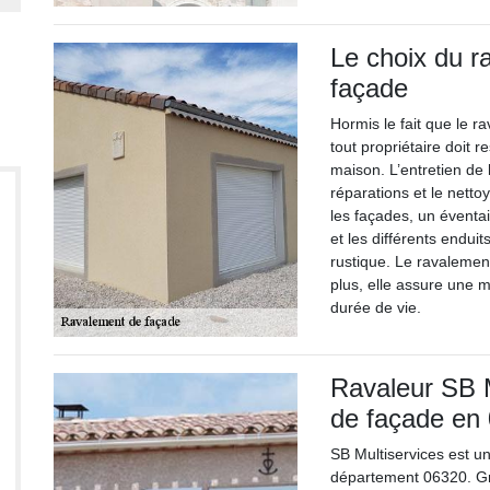
Le choix du r
façade
Hormis le fait que le r
tout propriétaire doit r
maison. L’entretien de 
réparations et le nett
les façades, un éventai
et les différents enduit
rustique. Le ravalemen
plus, elle assure une m
durée de vie.
Ravaleur SB M
de façade en
SB Multiservices est u
département 06320. Grâ