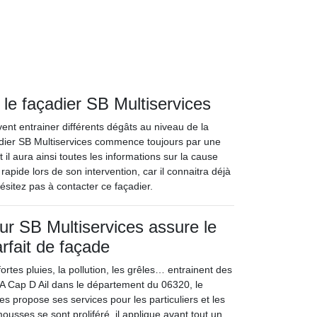
le façadier SB Multiservices
vent entrainer différents dégâts au niveau de la
adier SB Multiservices commence toujours par une
Et il aura ainsi toutes les informations sur la cause
rapide lors de son intervention, car il connaitra déjà
ésitez pas à contacter ce façadier.
eur SB Multiservices assure le
rfait de façade
fortes pluies, la pollution, les grêles… entrainent des
 A Cap D Ail dans le département du 06320, le
es propose ses services pour les particuliers et les
mousses se sont proliféré, il applique avant tout un