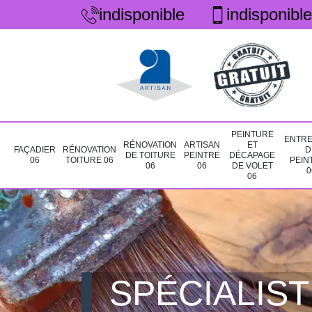
indisponible
indisponible
PEINTURE
ENTRE
RÉNOVATION
ARTISAN
ET
FAÇADIER
RÉNOVATION
D
DE TOITURE
PEINTRE
DÉCAPAGE
06
TOITURE 06
PEIN
06
06
DE VOLET
0
06
SPÉCIALIST