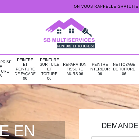
ON VOUS RAPPELLE GRATUIT
PEINTRE
PEINTURE
PRISE
ET
SUR TUILE
RÉPARATION
PEINTRE
NETTOYAGE
E
PEINTURE
ET
FISSURE
INTÉRIEUR
DE TOITURE
TURE
DE FAÇADE
TOITURE
MURS 06
06
06
6
06
06
DEMANDE 
E EN