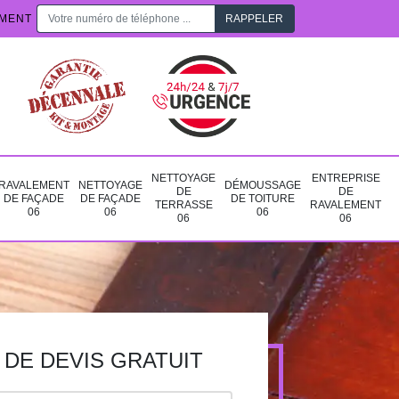
EMENT
NETTOYAGE
ENTREPRISE
RAVALEMENT
NETTOYAGE
DÉMOUSSAGE
DE
DE
DE FAÇADE
DE FAÇADE
DE TOITURE
TERRASSE
RAVALEMENT
06
06
06
06
06
DE DEVIS GRATUIT