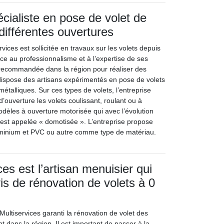
écialiste en pose de volet de
différentes ouvertures
vices est sollicitée en travaux sur les volets depuis
e au professionnalisme et à l’expertise de ses
us recommandée dans la région pour réaliser des
e dispose des artisans expérimentés en pose de volets
métalliques. Sur ces types de volets, l’entreprise
ouverture les volets coulissant, roulant ou à
modèles à ouverture motorisée qui avec l’évolution
 est appelée « domotisée ». L’entreprise propose
luminium et PVC ou autre comme type de matériau.
es est l’artisan menuisier qui
is de rénovation de volets à 0
Multiservices garanti la rénovation de volet des
nt dans la région. Il est important de passer à la