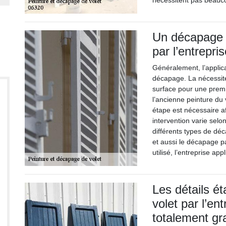
nécessitent pas beauco
Un décapage i
par l’entrepri
Généralement, l’applica
décapage. La nécessite 
surface pour une premi
l’ancienne peinture du 
étape est nécessaire af
intervention varie selo
différents types de dé
et aussi le décapage 
utilisé, l’entreprise ap
Les détails ét
volet par l’en
totalement gra