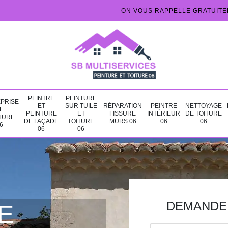
ON VOUS RAPPELLE GRATUIT
PEINTRE
PEINTURE
PRISE
ET
SUR TUILE
RÉPARATION
PEINTRE
NETTOYAGE
E
PEINTURE
ET
FISSURE
INTÉRIEUR
DE TOITURE
TURE
DE FAÇADE
TOITURE
MURS 06
06
06
6
06
06
DEMANDE 
E