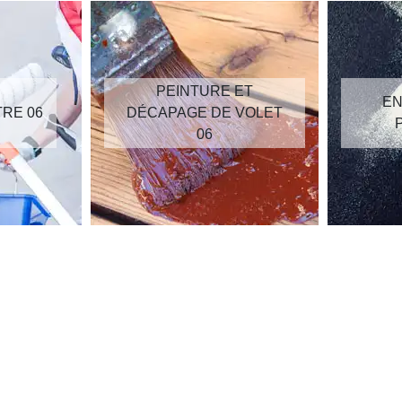
PEINTURE ET
EN
TRE 06
DÉCAPAGE DE VOLET
06