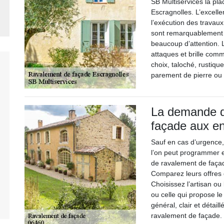
SB Multiservices la pl
Escragnolles. L’excelle
l’exécution des travau
sont remarquablement s
beaucoup d’attention. L
attaques et brille comm
choix, taloché, rustique
parement de pierre ou
La demande d
façade aux en
Sauf en cas d’urgence,
l’on peut programmer e
de ravalement de façade
Comparez leurs offres d
Choisissez l’artisan ou
ou celle qui propose le 
général, clair et détaill
ravalement de façade. 