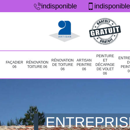
indisponible
indisponible
PEINTURE
ENTRE
RÉNOVATION
ARTISAN
ET
FAÇADIER
RÉNOVATION
D
DE TOITURE
PEINTRE
DÉCAPAGE
06
TOITURE 06
PEIN
06
06
DE VOLET
0
06
ENTREPRIS