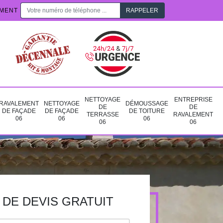
EMENT
NETTOYAGE
ENTREPRISE
RAVALEMENT
NETTOYAGE
DÉMOUSSAGE
DE
DE
DE FAÇADE
DE FAÇADE
DE TOITURE
TERRASSE
RAVALEMENT
06
06
06
06
06
DE DEVIS GRATUIT