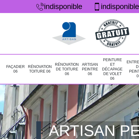
indisponible
indisponible
PEINTURE
ENTRE
RÉNOVATION
ARTISAN
ET
FAÇADIER
RÉNOVATION
D
DE TOITURE
PEINTRE
DÉCAPAGE
06
TOITURE 06
PEIN
06
06
DE VOLET
0
06
ARTISAN PE