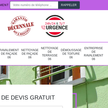
EMENT
NETTOYAGE
ENTREPRISE
RAVALEMENT
NETTOYAGE
DÉMOUSSAGE
DE
DE
DE FAÇADE
DE FAÇADE
DE TOITURE
TERRASSE
RAVALEMENT
06
06
06
06
06
DE DEVIS GRATUIT