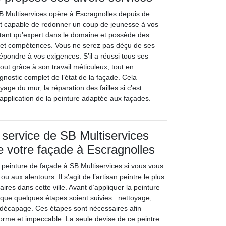
B Multiservices opère à Escragnolles depuis de
st capable de redonner un coup de jeunesse à vos
n tant qu’expert dans le domaine et possède des
ns et compétences. Vous ne serez pas déçu de ses
 répondre à vos exigences. S’il a réussi tous ses
tout grâce à son travail méticuleux, tout en
nostic complet de l’état de la façade. Cela
ge du mur, la réparation des failles si c’est
’application de la peinture adaptée aux façades.
 service de SB Multiservices
e votre façade à Escragnolles
 peinture de façade à SB Multiservices si vous vous
u aux alentours. Il s’agit de l’artisan peintre le plus
étaires dans cette ville. Avant d’appliquer la peinture
t que quelques étapes soient suivies : nettoyage,
t décapage. Ces étapes sont nécessaires afin
forme et impeccable. La seule devise de ce peintre