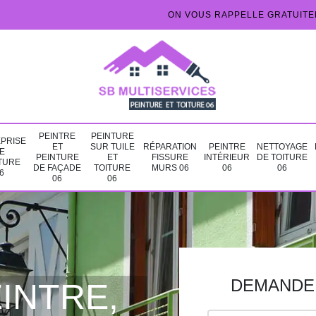
ON VOUS RAPPELLE GRATUIT
PEINTRE
PEINTURE
PRISE
ET
SUR TUILE
RÉPARATION
PEINTRE
NETTOYAGE
E
PEINTURE
ET
FISSURE
INTÉRIEUR
DE TOITURE
TURE
DE FAÇADE
TOITURE
MURS 06
06
06
6
06
06
DEMANDE 
INTRE,