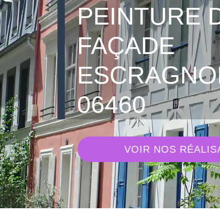
PEINTURE 
FAÇADE
ESCRAGNO
06460
VOIR NOS RÉALIS