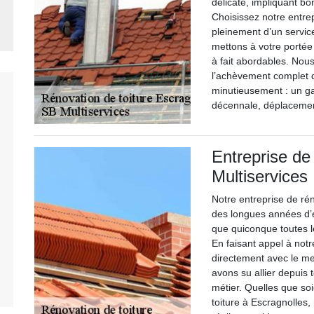
délicate, impliquant b
Choisissez notre entrep
pleinement d’un servic
mettons à votre portée 
à fait abordables. Nou
l’achèvement complet 
minutieusement : un ga
décennale, déplacement
Entreprise de
Multiservices
Notre entreprise de rén
des longues années d’
que quiconque toutes le
En faisant appel à notr
directement avec le mei
avons su allier depuis t
métier. Quelles que soi
toiture à Escragnolles,