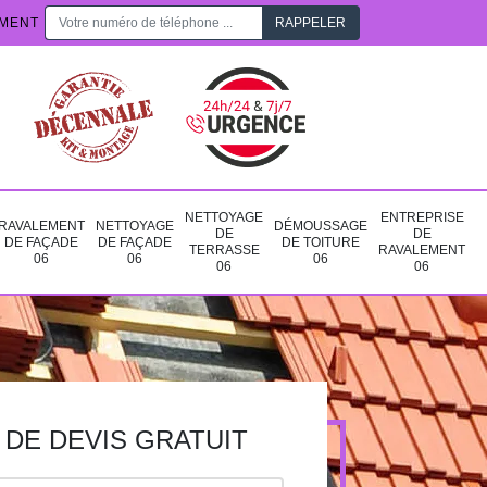
EMENT
NETTOYAGE
ENTREPRISE
RAVALEMENT
NETTOYAGE
DÉMOUSSAGE
DE
DE
DE FAÇADE
DE FAÇADE
DE TOITURE
TERRASSE
RAVALEMENT
06
06
06
06
06
DE DEVIS GRATUIT