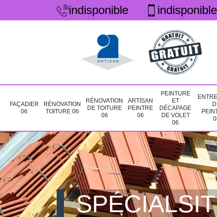
indisponible
indisponible
PEINTURE
ENTRE
RÉNOVATION
ARTISAN
ET
FAÇADIER
RÉNOVATION
D
DE TOITURE
PEINTRE
DÉCAPAGE
06
TOITURE 06
PEIN
06
06
DE VOLET
0
06
SPÉCIALSIT