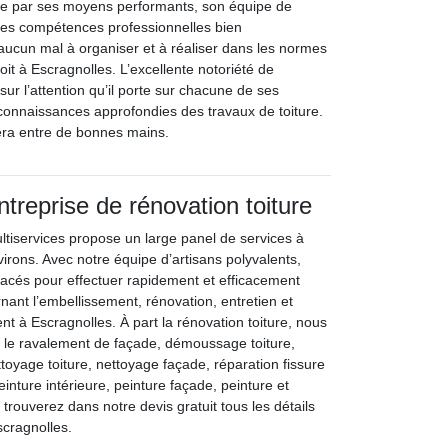
 De par ses moyens performants, son équipe de
ses compétences professionnelles bien
 aucun mal à organiser et à réaliser dans les normes
toit à Escragnolles. L’excellente notoriété de
sur l’attention qu’il porte sur chacune de ses
s connaissances approfondies des travaux de toiture.
sera entre de bonnes mains.
ntreprise de rénovation toiture
ltiservices propose un large panel de services à
irons. Avec notre équipe d’artisans polyvalents,
cés pour effectuer rapidement et efficacement
nant l’embellissement, rénovation, entretien et
t à Escragnolles. À part la rénovation toiture, nous
 le ravalement de façade, démoussage toiture,
toyage toiture, nettoyage façade, réparation fissure
einture intérieure, peinture façade, peinture et
rouverez dans notre devis gratuit tous les détails
scragnolles.