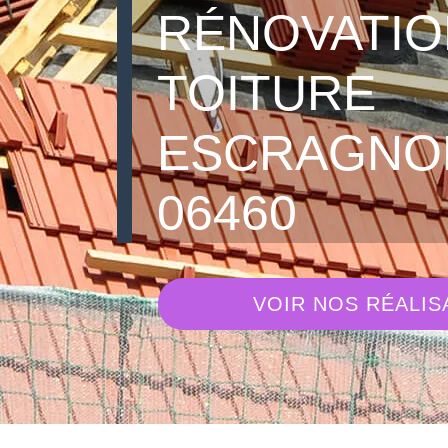
RÉNOVATIO
TOITURE
ESCRAGNO
06460
VOIR NOS RÉALIS