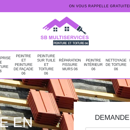
ON VOUS RAPPELLE GRATUIT
PEINTRE
PEINTURE
PRISE
ET
SUR TUILE
RÉPARATION
PEINTRE
NETTOYAGE
E
PEINTURE
ET
FISSURE
INTÉRIEUR
DE TOITURE
TURE
DE FAÇADE
TOITURE
MURS 06
06
06
6
06
06
DEMANDE 
E EN