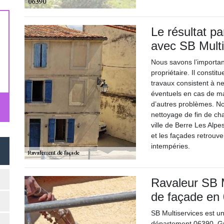
Le résultat p
avec SB Multi
Nous savons l’importa
propriétaire. Il const
travaux consistent à ne
éventuels en cas de ma
d’autres problèmes. Nou
nettoyage de fin de cha
ville de Berre Les Alpe
et les façades retrouve
intempéries.
Ravaleur SB M
de façade en
SB Multiservices est u
département 06390. Grâ