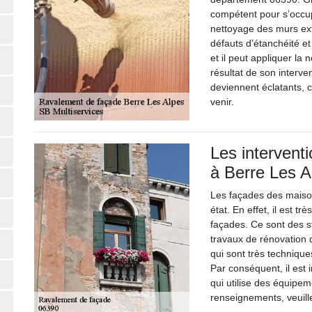
compétent pour s’occup
nettoyage des murs ext
défauts d’étanchéité et
et il peut appliquer la
résultat de son interve
deviennent éclatants, 
venir.
Les intervent
à Berre Les A
Les façades des maison
état. En effet, il est t
façades. Ce sont des s
travaux de rénovation d
qui sont très techniques
Par conséquent, il est
qui utilise des équipe
renseignements, veuill