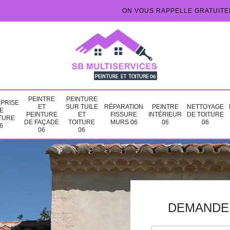
ON VOUS RAPPELLE GRATUIT
PEINTRE
PEINTURE
PRISE
ET
SUR TUILE
RÉPARATION
PEINTRE
NETTOYAGE
E
PEINTURE
ET
FISSURE
INTÉRIEUR
DE TOITURE
TURE
DE FAÇADE
TOITURE
MURS 06
06
06
6
06
06
DEMANDE 