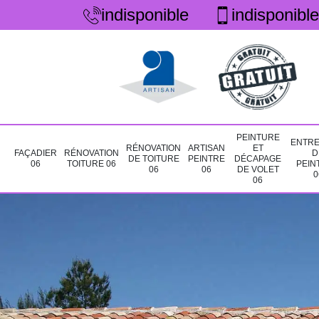
indisponible
indisponible
PEINTURE
ENTRE
RÉNOVATION
ARTISAN
ET
FAÇADIER
RÉNOVATION
D
DE TOITURE
PEINTRE
DÉCAPAGE
06
TOITURE 06
PEIN
06
06
DE VOLET
0
06