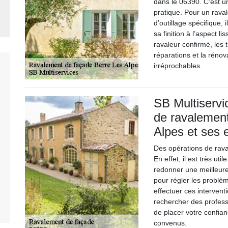
dans le 06390. C’est u
pratique. Pour un raval
d’outillage spécifique, 
sa finition à l’aspect l
ravaleur confirmé, les 
réparations et la rénova
irréprochables.
SB Multiservi
de ravalemen
Alpes et ses 
Des opérations de rava
En effet, il est très ut
redonner une meilleure
pour régler les problèm
effectuer ces interventi
rechercher des profess
de placer votre confian
convenus.