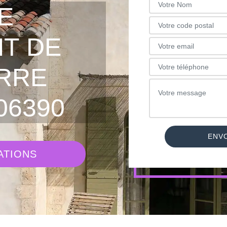
E
T DE
RRE
06390
ATIONS