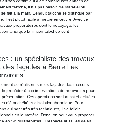
n artisan certifié qui a de nombreuses années de
ement taloché, il n’a pas besoin de matériel ou
il se fait à la main. L’enduit taloché se distingue par
isse. Il est plutôt facile à mettre en œuvre. Avec ce
travaux préparatoires dont le nettoyage, les
tion ainsi que la finition talochée sont
ces : un spécialiste des travaux
t des façades à Berre Les
environs
lement se réalisent sur les façades des maisons.
ile de procéder à ces interventions de rénovation pour
 présentation. Ces opérations sont aussi effectuées
es d'étanchéité et d'isolation thermique. Pour
ons qui sont très très techniques, il va falloir
ionnels en la matière. Donc, on peut vous proposer
ce en SB Multiservices. Il respecte aussi les délais