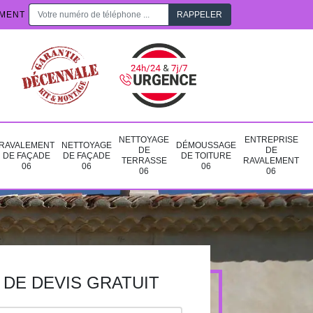
EMENT
NETTOYAGE
ENTREPRISE
RAVALEMENT
NETTOYAGE
DÉMOUSSAGE
DE
DE
DE FAÇADE
DE FAÇADE
DE TOITURE
TERRASSE
RAVALEMENT
06
06
06
06
06
DE DEVIS GRATUIT