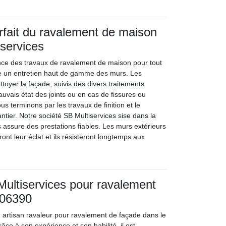
arfait du ravalement de maison
services
nce des travaux de ravalement de maison pour tout
itue un entretien haut de gamme des murs. Les
ttoyer la façade, suivis des divers traitements
uvais état des joints ou en cas de fissures ou
s terminons par les travaux de finition et le
ntier. Notre société SB Multiservices sise dans la
s assure des prestations fiables. Les murs extérieurs
ront leur éclat et ils résisteront longtemps aux
ultiservices pour ravalement
 06390
n artisan ravaleur pour ravalement de façade dans le
ce à son expérience et son habilité, il est