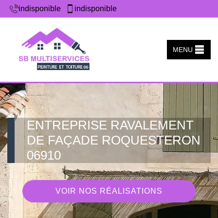
indisponible
indisponible
MENU
ENTREPRISE RAVALEMENT
DE FAÇADE ROQUESTERON
06910
VOIR NOS RÉALISATIONS