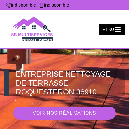
indisponible
indisponible
MENU
ENTREPRISE NETTOYAGE
DE TERRASSE
ROQUESTERON 06910
VOIR NOS RÉALISATIONS