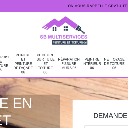
ON VOUS RAPPELLE GRATUIT
PEINTRE
PEINTURE
PRISE
ET
SUR TUILE
RÉPARATION
PEINTRE
NETTOYAGE
E
PEINTURE
ET
FISSURE
INTÉRIEUR
DE TOITURE
TURE
DE FAÇADE
TOITURE
MURS 06
06
06
6
06
06
E EN
DEMANDE 
ET