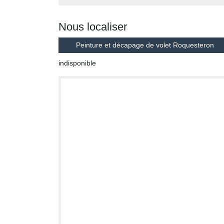
Nous localiser
Peinture et décapage de volet Roquesteron
indisponible