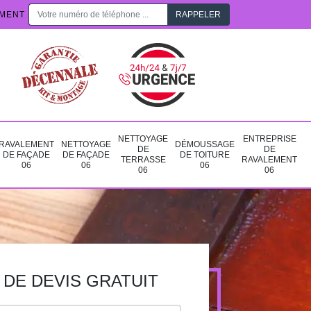
EMENT
NETTOYAGE
ENTREPRISE
RAVALEMENT
NETTOYAGE
DÉMOUSSAGE
DE
DE
DE FAÇADE
DE FAÇADE
DE TOITURE
TERRASSE
RAVALEMENT
06
06
06
06
06
DE DEVIS GRATUIT