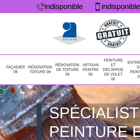
indisponible
indisponible
PEINTURE
ENTRE
RÉNOVATION
ARTISAN
ET
FAÇADIER
RÉNOVATION
D
DE TOITURE
PEINTRE
DÉCAPAGE
06
TOITURE 06
PEIN
06
06
DE VOLET
0
06
SPÉCIALIST
PEINTURE 