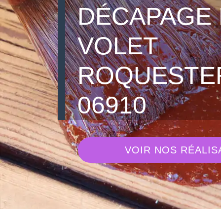
DÉCAPAGE 
VOLET
ROQUESTE
06910
VOIR NOS RÉALIS