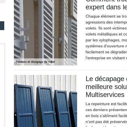
expert dans l
Chaque élément se trou
agressions des intempé
volets. Ils sont victime
volets métalliques et c
par les xylophages, moi
systèmes d’ouverture 
facilement se dégrader
l’entreprise en visitan
Le décapage d
meilleure solu
Multiservices
La repeinture est facil
ces derniers présentent
en bois s’abîment facil
n’ont pas été préservés