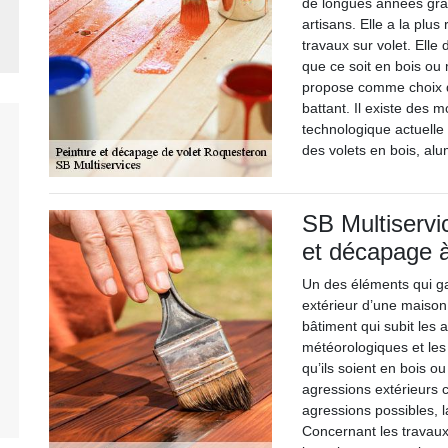
de longues années grâc
artisans. Elle a la pl
travaux sur volet. Ell
que ce soit en bois ou 
propose comme choix d’
battant. Il existe des 
technologique actuelle
des volets en bois, a
SB Multiservi
et décapage à
Un des éléments qui ga
extérieur d’une maison
bâtiment qui subit les 
météorologiques et les 
qu’ils soient en bois o
agressions extérieurs c
agressions possibles, l
Concernant les travau