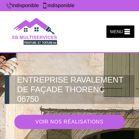
indisponible
indisponible
MENU
ENTREPRISE RAVALEMENT
DE FAÇADE THORENC
06750
VOIR NOS RÉALISATIONS