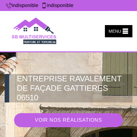
indisponible
indisponible
MENU
ENTREPRISE RAVALEMENT
DE FAÇADE GATTIERES
06510
VOIR NOS RÉALISATIONS