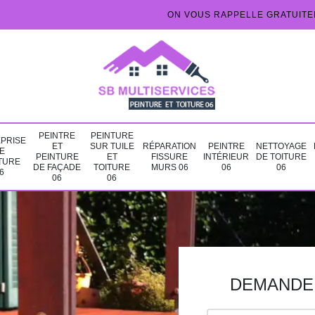
ON VOUS RAPPELLE GRATUIT
PEINTRE
PEINTURE
PRISE
ET
SUR TUILE
RÉPARATION
PEINTRE
NETTOYAGE
E
PEINTURE
ET
FISSURE
INTÉRIEUR
DE TOITURE
TURE
DE FAÇADE
TOITURE
MURS 06
06
06
6
06
06
DEMANDE 