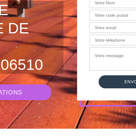
E
 DE
06510
ATIONS