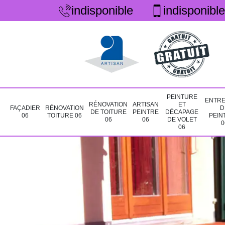
indisponible
indisponible
PEINTURE
ENTRE
RÉNOVATION
ARTISAN
ET
FAÇADIER
RÉNOVATION
D
DE TOITURE
PEINTRE
DÉCAPAGE
06
TOITURE 06
PEIN
06
06
DE VOLET
0
06