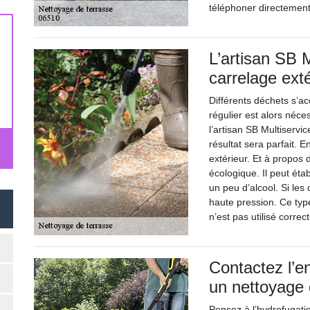
téléphoner directement
L’artisan SB 
carrelage exté
Différents déchets s’ac
régulier est alors néce
l’artisan SB Multiservi
résultat sera parfait. En
extérieur. Et à propos d
écologique. Il peut ét
un peu d’alcool. Si les 
haute pression. Ce typ
n’est pas utilisé corre
Contactez l’e
un nettoyage 
Pensez à l’hydrofugati