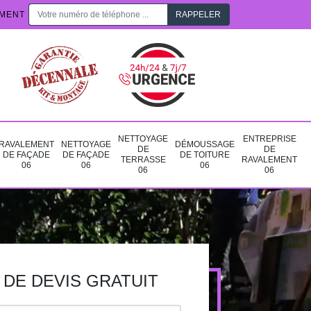
EMENT
NETTOYAGE
ENTREPRISE
RAVALEMENT
NETTOYAGE
DÉMOUSSAGE
DE
DE
DE FAÇADE
DE FAÇADE
DE TOITURE
TERRASSE
RAVALEMENT
06
06
06
06
06
DE DEVIS GRATUIT