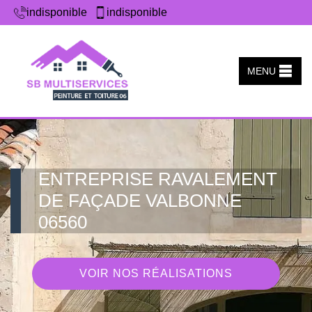
indisponible
indisponible
MENU
ENTREPRISE RAVALEMENT
DE FAÇADE VALBONNE
06560
VOIR NOS RÉALISATIONS