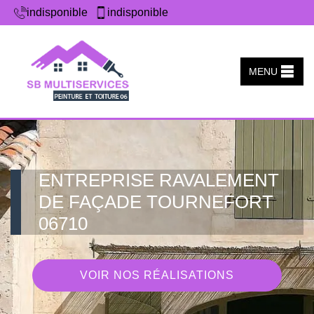
indisponible
indisponible
MENU
ENTREPRISE RAVALEMENT
DE FAÇADE TOURNEFORT
06710
VOIR NOS RÉALISATIONS