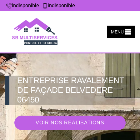
indisponible
indisponible
MENU
ENTREPRISE RAVALEMENT
DE FAÇADE BELVEDERE
06450
VOIR NOS RÉALISATIONS