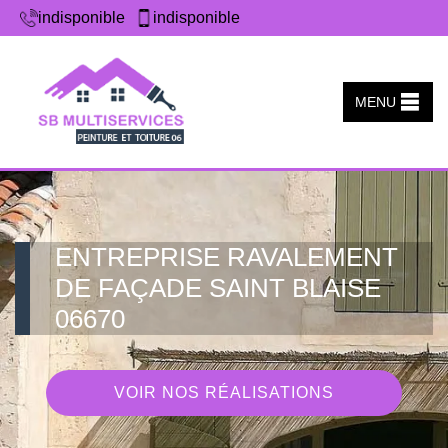
indisponible
indisponible
MENU
ENTREPRISE RAVALEMENT
DE FAÇADE SAINT BLAISE
06670
VOIR NOS RÉALISATIONS