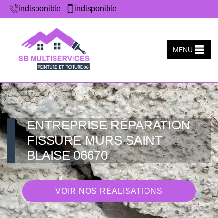
indisponible
indisponible
MENU
ENTREPRISE RÉPARATION
FISSURE MURS SAINT
BLAISE 06670
VOIR NOS RÉALISATIONS