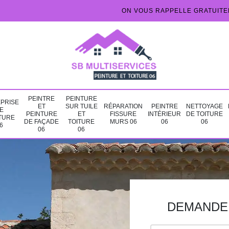
ON VOUS RAPPELLE GRATUIT
PEINTRE
PEINTURE
PRISE
ET
SUR TUILE
RÉPARATION
PEINTRE
NETTOYAGE
E
PEINTURE
ET
FISSURE
INTÉRIEUR
DE TOITURE
TURE
DE FAÇADE
TOITURE
MURS 06
06
06
6
06
06
DEMANDE 