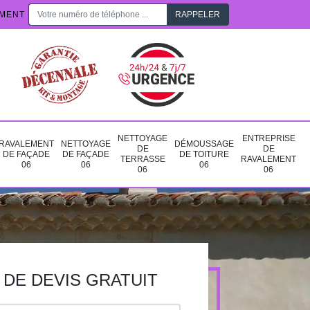
EMENT
NETTOYAGE
ENTREPRISE
RAVALEMENT
NETTOYAGE
DÉMOUSSAGE
DE
DE
DE FAÇADE
DE FAÇADE
DE TOITURE
TERRASSE
RAVALEMENT
06
06
06
06
06
DE DEVIS GRATUIT