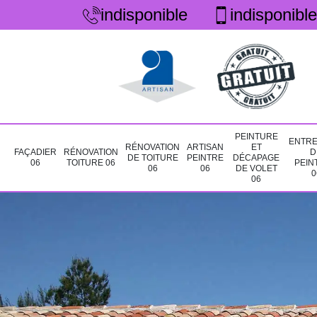
indisponible
indisponible
PEINTURE
ENTRE
RÉNOVATION
ARTISAN
ET
FAÇADIER
RÉNOVATION
D
DE TOITURE
PEINTRE
DÉCAPAGE
06
TOITURE 06
PEIN
06
06
DE VOLET
0
06