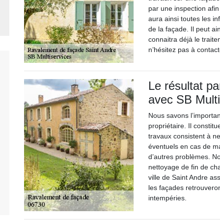
par une inspection afin d
aura ainsi toutes les 
de la façade. Il peut ai
connaitra déjà le trait
n’hésitez pas à contact
Le résultat p
avec SB Multi
Nous savons l’importa
propriétaire. Il const
travaux consistent à ne
éventuels en cas de ma
d’autres problèmes. Nou
nettoyage de fin de cha
ville de Saint Andre as
les façades retrouveron
intempéries.