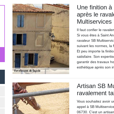
Une finition à
après le rava
Multiservices
Il faut confier le rava
Si vous êtes à Saint An
ravaleur SB Multiservice
suivant les normes, l
Et peu importe la finit
satisfaire. Son expertis
garantir des travaux hor
esthétique après son in
Artisan SB Mul
ravalement ta
Vous souhaitez avoir un
appel à SB Multiservic
06730. C’est un artisa