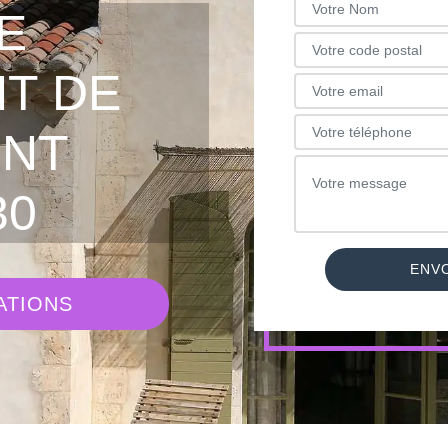
E
T DE
INT
30
ATIONS