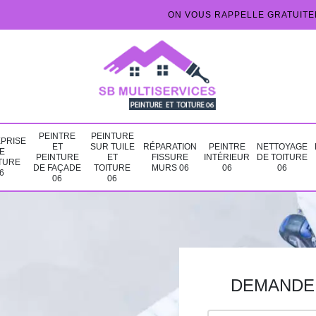
ON VOUS RAPPELLE GRATUIT
PEINTRE
PEINTURE
PRISE
ET
SUR TUILE
RÉPARATION
PEINTRE
NETTOYAGE
E
PEINTURE
ET
FISSURE
INTÉRIEUR
DE TOITURE
TURE
DE FAÇADE
TOITURE
MURS 06
06
06
6
06
06
DEMANDE 