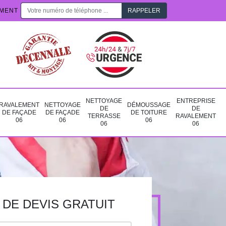
EMENT
NETTOYAGE
ENTREPRISE
RAVALEMENT
NETTOYAGE
DÉMOUSSAGE
DE
DE
DE FAÇADE
DE FAÇADE
DE TOITURE
TERRASSE
RAVALEMENT
06
06
06
06
06
DE DEVIS GRATUIT