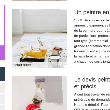
Un peintre en
SB Multiservices est l
années d’expériences l
de la peinture pour bâ
de particuliers, profes
tout type (commercial, i
grande réputation dans
travaux, il est équipé 
la nacelle et le harnai
à chacun de ses clients
Le devis peint
et précis
Avant tout travail de ré
préférable de demander
Napoule détaillé. Pour 
06210 vous fournira une