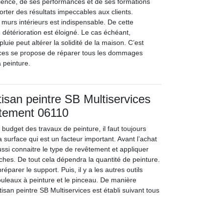
ience, de ses performances et de ses formations
orter des résultats impeccables aux clients.
s murs intérieurs est indispensable. De cette
 détérioration est éloigné. Le cas échéant,
e pluie peut altérer la solidité de la maison. C’est
ices se propose de réparer tous les dommages
a peinture.
rtisan peintre SB Multiservices
rtement 06110
budget des travaux de peinture, il faut toujours
la surface qui est un facteur important. Avant l’achat
 aussi connaitre le type de revêtement et appliquer
hes. De tout cela dépendra la quantité de peinture.
réparer le support. Puis, il y a les autres outils
uleaux à peinture et le pinceau. De manière
rtisan peintre SB Multiservices est établi suivant tous