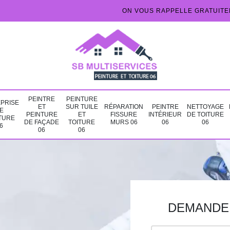
ON VOUS RAPPELLE GRATUIT
PEINTRE
PEINTURE
PRISE
ET
SUR TUILE
RÉPARATION
PEINTRE
NETTOYAGE
E
PEINTURE
ET
FISSURE
INTÉRIEUR
DE TOITURE
TURE
DE FAÇADE
TOITURE
MURS 06
06
06
6
06
06
DEMANDE 