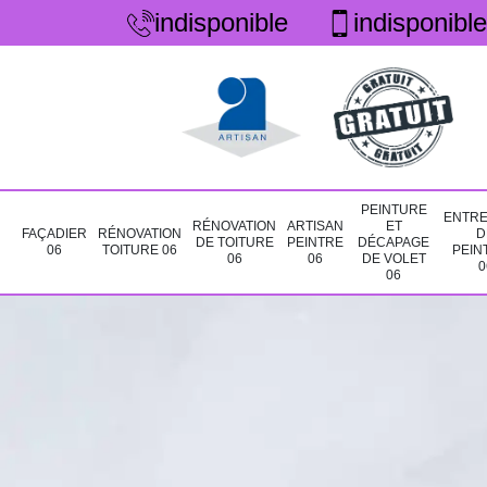
indisponible
indisponible
PEINTURE
ENTRE
RÉNOVATION
ARTISAN
ET
FAÇADIER
RÉNOVATION
D
DE TOITURE
PEINTRE
DÉCAPAGE
06
TOITURE 06
PEIN
06
06
DE VOLET
0
06