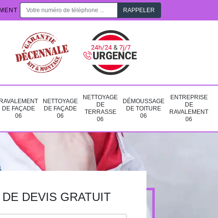
EMENT
NETTOYAGE
ENTREPRISE
RAVALEMENT
NETTOYAGE
DÉMOUSSAGE
DE
DE
DE FAÇADE
DE FAÇADE
DE TOITURE
TERRASSE
RAVALEMENT
06
06
06
06
06
DE DEVIS GRATUIT