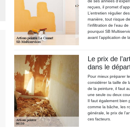
de ses années d'expér
reçues, il promet d'app
L’entretien régulier de
manière, tout risque de
l’infiltration de l’eau d
pourquoi SB Multiserv
avant l’application de l
Le prix de l’a
dans le dépa
Pour mieux préparer le 
considérer la taille de 
de la peinture, il faut
une seule ou deux couc
Il faut également bien p
comme la bâche, les ro
générale, le prix de l’a
ces facteurs.