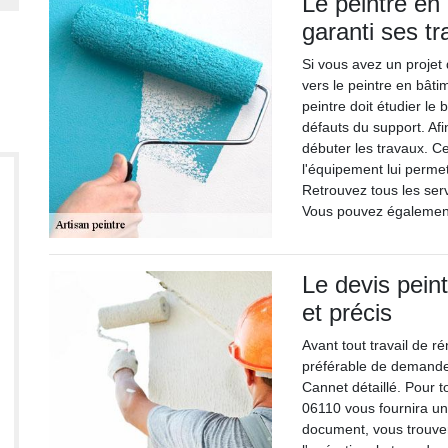
Le peintre en
garanti ses t
Si vous avez un projet
vers le peintre en bâti
peintre doit étudier le b
défauts du support. Afi
débuter les travaux. C
l'équipement lui permet
Retrouvez tous les serv
Vous pouvez égalemen
Le devis peint
et précis
Avant tout travail de ré
préférable de demander
Cannet détaillé. Pour t
06110 vous fournira une
document, vous trouvere