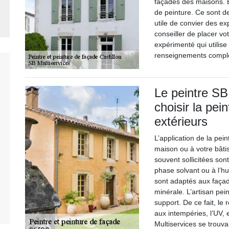
façades des maisons. En
de peinture. Ce sont de
utile de convier des ex
conseiller de placer vo
expérimenté qui utilise
renseignements compléme
Le peintre SB
choisir la pe
extérieurs
L’application de la pei
maison ou à votre bâtis
souvent sollicitées son
phase solvant ou à l’hu
sont adaptés aux façad
minérale. L’artisan pei
support. De ce fait, le
aux intempéries, l’UV, 
Multiservices se trouva