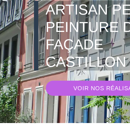
ARTISAN PE
PEINTURE 
FAÇADE
CASTILLON 
VOIR NOS RÉALIS