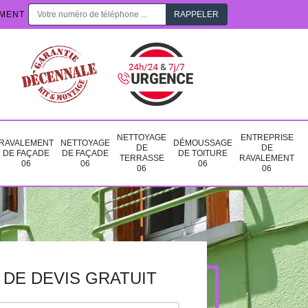
EMENT
NETTOYAGE
ENTREPRISE
RAVALEMENT
NETTOYAGE
DÉMOUSSAGE
DE
DE
DE FAÇADE
DE FAÇADE
DE TOITURE
TERRASSE
RAVALEMENT
06
06
06
06
06
DE DEVIS GRATUIT