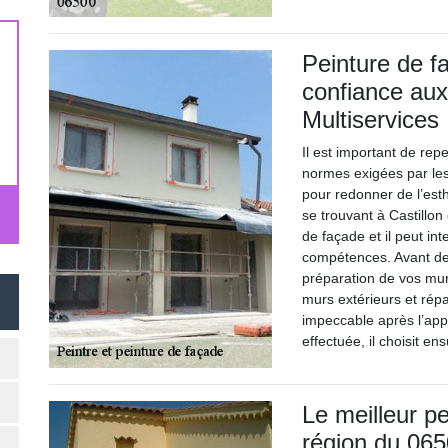
Peinture de fa
confiance aux
Multiservices
Il est important de rep
normes exigées par le
pour redonner de l’est
se trouvant à Castillo
de façade et il peut in
compétences. Avant de p
préparation de vos murs
murs extérieurs et rép
impeccable après l’appl
effectuée, il choisit en
Le meilleur pe
région du 065