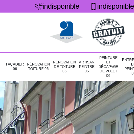
indisponible
indisponible
PEINTURE
ENTRE
RÉNOVATION
ARTISAN
ET
FAÇADIER
RÉNOVATION
D
DE TOITURE
PEINTRE
DÉCAPAGE
06
TOITURE 06
PEIN
06
06
DE VOLET
0
06