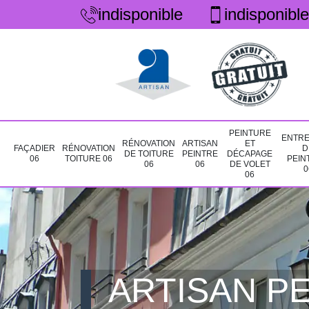
indisponible
indisponible
PEINTURE
ENTRE
RÉNOVATION
ARTISAN
ET
FAÇADIER
RÉNOVATION
D
DE TOITURE
PEINTRE
DÉCAPAGE
06
TOITURE 06
PEIN
06
06
DE VOLET
0
06
ARTISAN PE