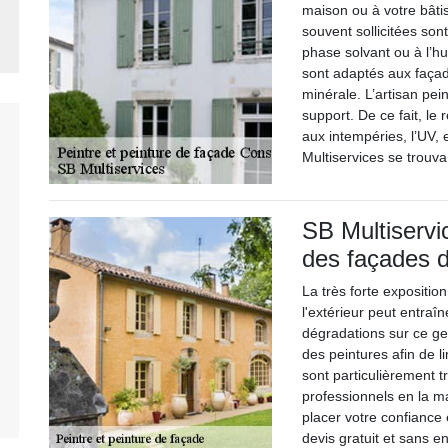
maison ou à votre bâtis
souvent sollicitées son
phase solvant ou à l’hu
sont adaptés aux façad
minérale. L’artisan pei
support. De ce fait, le
aux intempéries, l’UV, 
Multiservices se trouv
SB Multiservi
des façades 
La très forte expositi
l'extérieur peut entraî
dégradations sur ce gen
des peintures afin de l
sont particulièrement tr
professionnels en la m
placer votre confiance 
devis gratuit et sans 