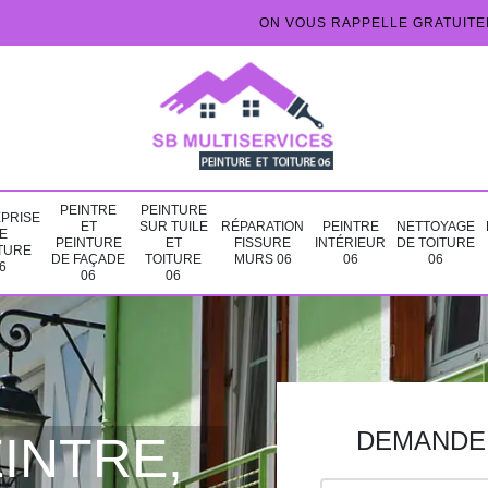
ON VOUS RAPPELLE GRATUIT
PEINTRE
PEINTURE
PRISE
ET
SUR TUILE
RÉPARATION
PEINTRE
NETTOYAGE
E
PEINTURE
ET
FISSURE
INTÉRIEUR
DE TOITURE
TURE
DE FAÇADE
TOITURE
MURS 06
06
06
6
06
06
DEMANDE 
INTRE,