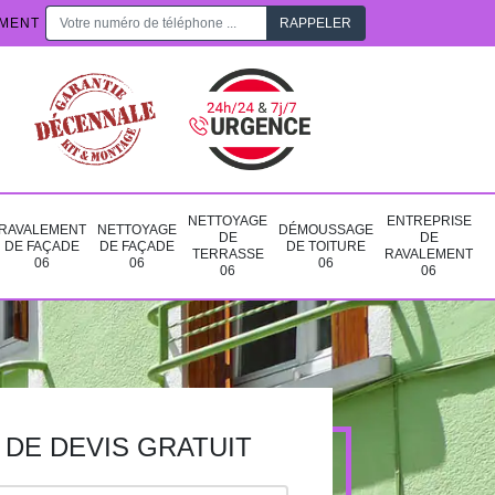
EMENT
NETTOYAGE
ENTREPRISE
RAVALEMENT
NETTOYAGE
DÉMOUSSAGE
DE
DE
DE FAÇADE
DE FAÇADE
DE TOITURE
TERRASSE
RAVALEMENT
06
06
06
06
06
DE DEVIS GRATUIT