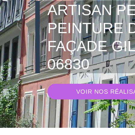
ARTISAN PE
PEINTURE 
FAÇADE GI
06830
VOIR NOS RÉALIS