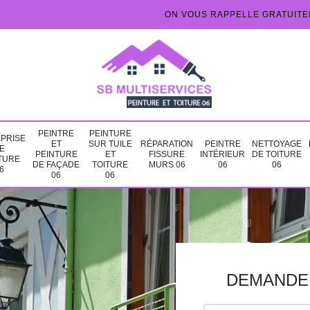
ON VOUS RAPPELLE GRATUIT
PEINTRE
PEINTURE
PRISE
ET
SUR TUILE
RÉPARATION
PEINTRE
NETTOYAGE
E
PEINTURE
ET
FISSURE
INTÉRIEUR
DE TOITURE
TURE
DE FAÇADE
TOITURE
MURS 06
06
06
6
06
06
DEMANDE 