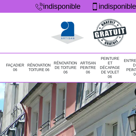
indisponible
indisponible
PEINTURE
ENTRE
RÉNOVATION
ARTISAN
ET
FAÇADIER
RÉNOVATION
D
DE TOITURE
PEINTRE
DÉCAPAGE
06
TOITURE 06
PEIN
06
06
DE VOLET
0
06