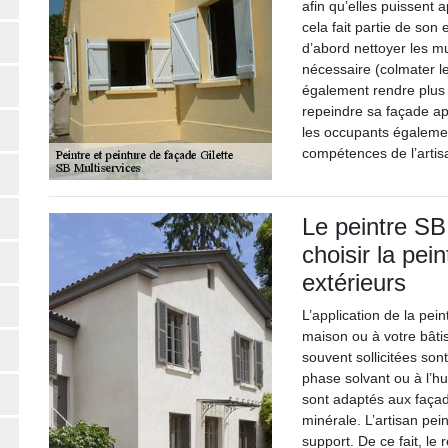
afin qu’elles puissent 
cela fait partie de son 
d’abord nettoyer les mur
nécessaire (colmater les
également rendre plus t
repeindre sa façade ap
les occupants égalemen
compétences de l’artisa
Le peintre SB
choisir la pe
extérieurs
L’application de la pei
maison ou à votre bâtis
souvent sollicitées son
phase solvant ou à l’hu
sont adaptés aux façad
minérale. L’artisan pei
support. De ce fait, le