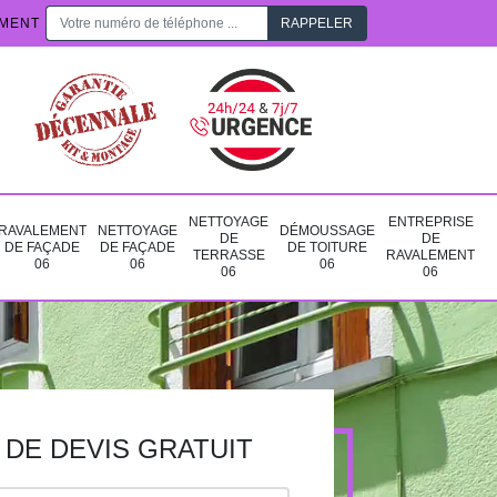
EMENT
NETTOYAGE
ENTREPRISE
RAVALEMENT
NETTOYAGE
DÉMOUSSAGE
DE
DE
DE FAÇADE
DE FAÇADE
DE TOITURE
TERRASSE
RAVALEMENT
06
06
06
06
06
DE DEVIS GRATUIT