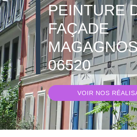
PEINTURE 
FAÇADE
MAGAGNO
06520
VOIR NOS RÉALIS