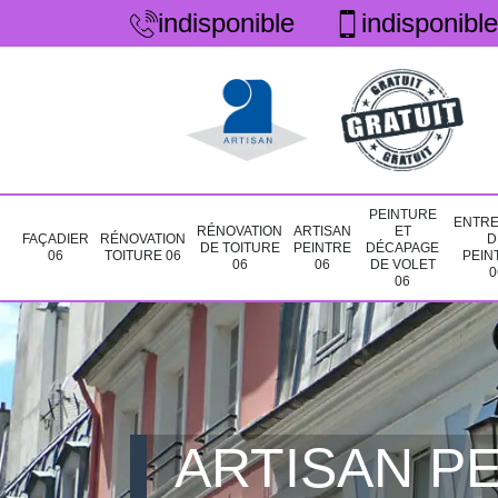
indisponible
indisponible
PEINTURE
ENTRE
RÉNOVATION
ARTISAN
ET
FAÇADIER
RÉNOVATION
D
DE TOITURE
PEINTRE
DÉCAPAGE
06
TOITURE 06
PEIN
06
06
DE VOLET
0
06
ARTISAN PE