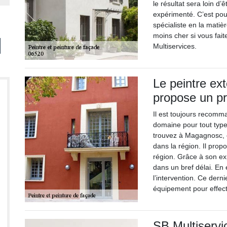
le résultat sera loin d
expérimenté. C’est pour
spécialiste en la matiè
moins cher si vous fai
Multiservices.
Le peintre ex
propose un pr
Il est toujours recomm
domaine pour tout type
trouvez à Magagnosc, co
dans la région. Il prop
région. Grâce à son exp
dans un bref délai. En e
l’intervention. Ce derni
équipement pour effect
SB Multiservi