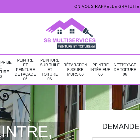
ON VOUS RAPPELLE GRATUIT
PEINTRE
PEINTURE
PRISE
ET
SUR TUILE
RÉPARATION
PEINTRE
NETTOYAGE
E
PEINTURE
ET
FISSURE
INTÉRIEUR
DE TOITURE
TURE
DE FAÇADE
TOITURE
MURS 06
06
06
6
06
06
DEMANDE 
INTRE,