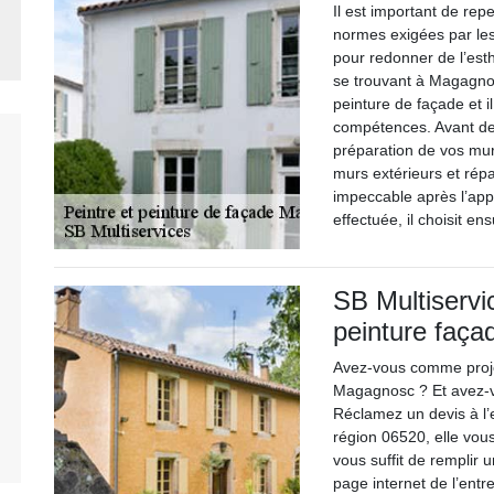
Il est important de rep
normes exigées par le
pour redonner de l’est
se trouvant à Magagno
peinture de façade et i
compétences. Avant de p
préparation de vos murs
murs extérieurs et rép
impeccable après l’appl
effectuée, il choisit en
SB Multiservi
peinture faça
Avez-vous comme proje
Magagnosc ? Et avez-vo
Réclamez un devis à l’e
région 06520, elle vous 
vous suffit de remplir u
page internet de l’ent