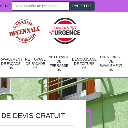
EMENT
NETTOYAGE
ENTREPRISE
RAVALEMENT
NETTOYAGE
DÉMOUSSAGE
DE
DE
DE FAÇADE
DE FAÇADE
DE TOITURE
TERRASSE
RAVALEMENT
06
06
06
06
06
DE DEVIS GRATUIT