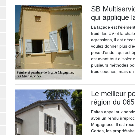
SB Multiservi
qui applique 
La façade est l’élémen
froid, les UV et la chal
agressions, il est néce
voulez donner plus d’éc
pose d’enduit qui est é
est avant tout d’isoler 
plusieurs méthodes pour
trois couches, mais o
Le meilleur pe
région du 065
Faites appel aux servi
avoir un rendu irrépro
Magagnosc. Il est reco
Certes, les propriétair