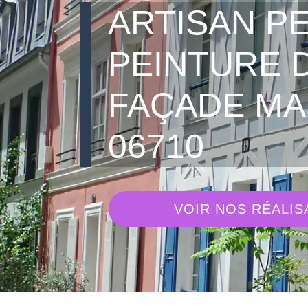
ARTISAN PE
PEINTURE 
FAÇADE MA
06710
VOIR NOS RÉALIS