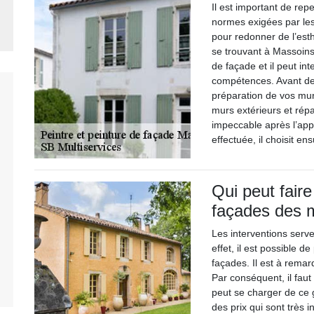
Il est important de rep
normes exigées par le
pour redonner de l’est
se trouvant à Massoins
de façade et il peut in
compétences. Avant de p
préparation de vos murs
murs extérieurs et rép
impeccable après l’appl
effectuée, il choisit en
Qui peut faire
façades des 
Les interventions serv
effet, il est possible 
façades. Il est à remarq
Par conséquent, il faut
peut se charger de ce g
des prix qui sont très 