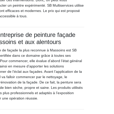
tuer ces interventions. Donc, on peut vous
er un peintre expérimenté. SB Multiservices utilise
nt efficaces et modernes. Le prix qui est proposé
accessible à tous.
ntreprise de peinture façade
assoins et aux alentours
re de façade la plus reconnue à Massoins est SB
 certifiée dans ce domaine grâce à toutes ses
 Pour commencer, elle évalue d’abord l’état général
 ainsi en mesure d’apporter les solutions
er de l’éclat aux façades. Avant l’application de la
il va falloir commencer par le nettoyage, le
 rénovation de la façade. De ce fait, la penture sera
e bien sèche, propre et saine. Les produits utilisés
es plus professionnels et adaptés à l’exposition
r une opération réussie.