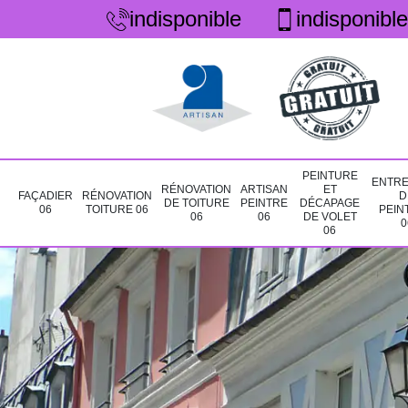
indisponible
indisponible
PEINTURE
ENTRE
RÉNOVATION
ARTISAN
ET
FAÇADIER
RÉNOVATION
D
DE TOITURE
PEINTRE
DÉCAPAGE
06
TOITURE 06
PEIN
06
06
DE VOLET
0
06