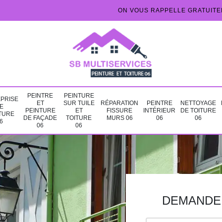
ON VOUS RAPPELLE GRATUIT
PEINTRE
PEINTURE
PRISE
ET
SUR TUILE
RÉPARATION
PEINTRE
NETTOYAGE
E
PEINTURE
ET
FISSURE
INTÉRIEUR
DE TOITURE
TURE
DE FAÇADE
TOITURE
MURS 06
06
06
6
06
06
DEMANDE 