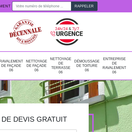
EMENT
NETTOYAGE
ENTREPRISE
RAVALEMENT
NETTOYAGE
DÉMOUSSAGE
DE
DE
DE FAÇADE
DE FAÇADE
DE TOITURE
TERRASSE
RAVALEMENT
06
06
06
06
06
DE DEVIS GRATUIT