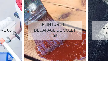
PEINTURE ET
EN
TRE 06
DÉCAPAGE DE VOLET
06