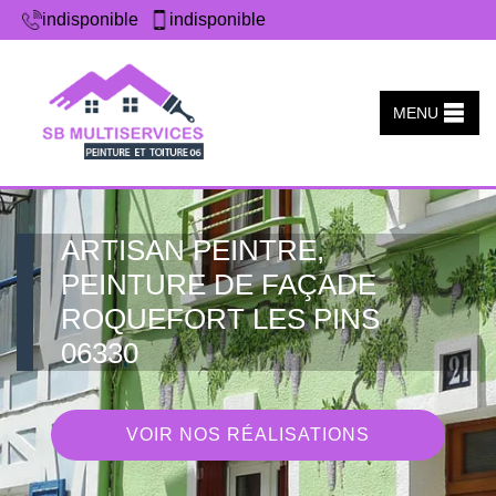
indisponible
indisponible
MENU
ARTISAN PEINTRE,
PEINTURE DE FAÇADE
ROQUEFORT LES PINS
06330
VOIR NOS RÉALISATIONS