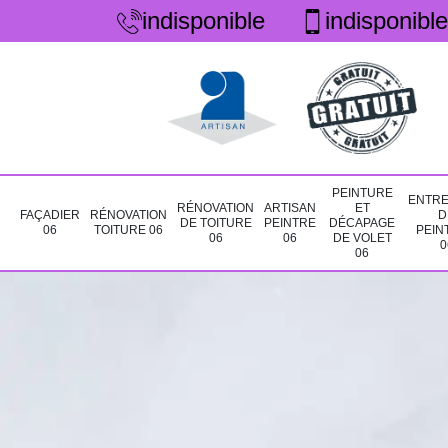
indisponible
indisponible
PEINTURE
ENTRE
RÉNOVATION
ARTISAN
ET
FAÇADIER
RÉNOVATION
D
DE TOITURE
PEINTRE
DÉCAPAGE
06
TOITURE 06
PEIN
06
06
DE VOLET
0
06