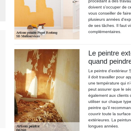
procédant à des travau
doivent s'occuper de c
vous conseiller de faire
plusieurs années d'expé
de ses tâches. Il faut v
complémentaires.
Le peintre ext
quand peindr
Le peintre d'extérieur
il doit travailler pour a
une température qui n’es
peut assurer que le séc
également aux clients d
utiliser sur chaque typ
peintre qu’il recommand
couvrir toute la surfac
extérieures. La peintu
longues années.