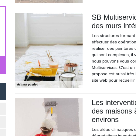
SB Multiservi
des murs inté
Les structures formant 
effectuer des opération
réaliser des peintures 
qui sont complexes, il 
nous pouvons vous cons
Multiservices. C'est un 
propose est aussi très i
site web pour recueill
Les intervent
des maisons 
environs
Les aléas climatiques 
dégradations important