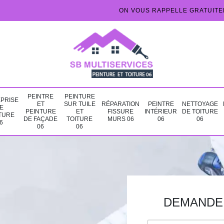
ON VOUS RAPPELLE GRATUIT
PEINTRE
PEINTURE
PRISE
ET
SUR TUILE
RÉPARATION
PEINTRE
NETTOYAGE
E
PEINTURE
ET
FISSURE
INTÉRIEUR
DE TOITURE
TURE
DE FAÇADE
TOITURE
MURS 06
06
06
6
06
06
DEMANDE 