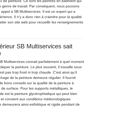
x de peinture. Ce sont les peintres en bâtiment qui
e genre de travail. Par conséquent, nous pouvons
 appel à SB Multiservices. Il est un expert qui a
rience. Il n'y a donc rien à craindre pour la qualité
isiter son site web pour recueillir les renseignements
érieur SB Multiservices sait
e
 SB Multiservices connait parfaitement à quel moment
ppliquer la peinture. Le plus souvent, il travaille sous
t pas trop froid ni trop chaude. C’est ainsi qu’il
hage de la peinture demeure régulier. Il fournit
e bons conseils sur la qualité de la peinture à
e de surface. Pour les supports métalliques, le
e est la peinture glycérophtalique qui peut bien
e et convient aux conditions météorologiques
re demeurera ainsi esthétique et rigide pendant de