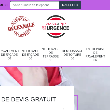
EMENT
NETTOYAGE
ENTREPRISE
RAVALEMENT
NETTOYAGE
DÉMOUSSAGE
DE
DE
DE FAÇADE
DE FAÇADE
DE TOITURE
TERRASSE
RAVALEMENT
06
06
06
06
06
DE DEVIS GRATUIT