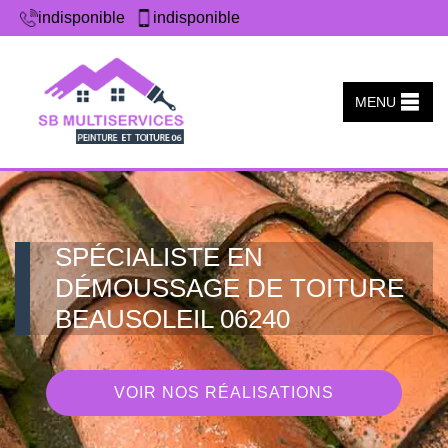
indisponible
indisponible
MENU
SPÉCIALISTE EN
DÉMOUSSAGE DE TOITURE
BEAUSOLEIL 06240
VOIR NOS RÉALISATIONS