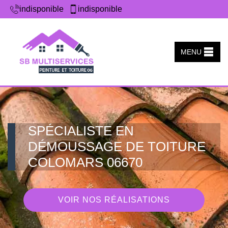
indisponible
indisponible
MENU
SPÉCIALISTE EN
DÉMOUSSAGE DE TOITURE
COLOMARS 06670
VOIR NOS RÉALISATIONS