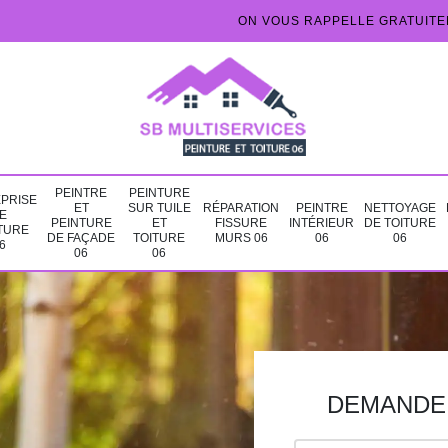
ON VOUS RAPPELLE GRATUIT
PEINTRE
PEINTURE
PRISE
ET
SUR TUILE
RÉPARATION
PEINTRE
NETTOYAGE
E
PEINTURE
ET
FISSURE
INTÉRIEUR
DE TOITURE
TURE
DE FAÇADE
TOITURE
MURS 06
06
06
6
06
06
DEMANDE 