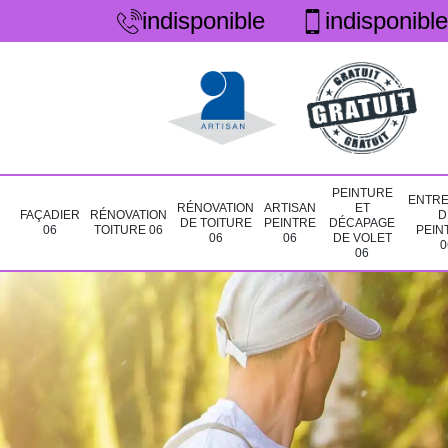
indisponible
indisponible
PEINTURE
ENTRE
RÉNOVATION
ARTISAN
ET
FAÇADIER
RÉNOVATION
D
DE TOITURE
PEINTRE
DÉCAPAGE
06
TOITURE 06
PEIN
06
06
DE VOLET
0
06