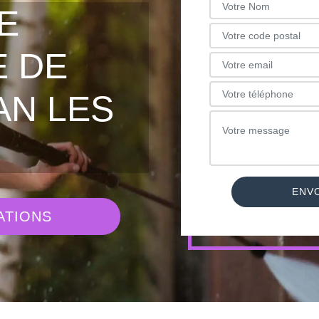
E
 DE
AN LES
ATIONS