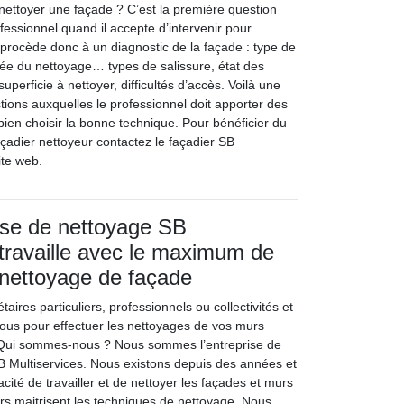
nettoyer une façade ? C’est la première question
fessionnel quand il accepte d’intervenir pour
 procède donc à un diagnostic de la façade : type de
ée du nettoyage… types de salissure, état des
uperficie à nettoyer, difficultés d’accès. Voilà une
tions auxquelles le professionnel doit apporter des
bien choisir la bonne technique. Pour bénéficier du
açadier nettoyeur contactez le façadier SB
ite web.
ise de nettoyage SB
 travaille avec le maximum de
 nettoyage de façade
aires particuliers, professionnels ou collectivités et
-nous pour effectuer les nettoyages de vos murs
. Qui sommes-nous ? Nous sommes l’entreprise de
 Multiservices. Nous existons depuis des années et
cité de travailler et de nettoyer les façades et murs
ers maitrisent les techniques de nettoyage. Nous