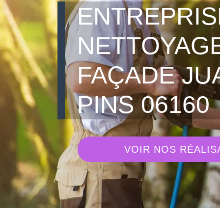
ENTREPRIS
NETTOYAGE
FAÇADE JU
PINS 06160
VOIR NOS RÉALIS