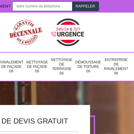
EMENT
NETTOYAGE
ENTREPRISE
RAVALEMENT
NETTOYAGE
DÉMOUSSAGE
DE
DE
DE FAÇADE
DE FAÇADE
DE TOITURE
TERRASSE
RAVALEMENT
06
06
06
06
06
DE DEVIS GRATUIT