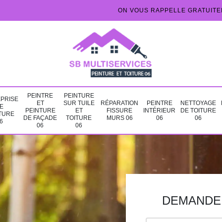
ON VOUS RAPPELLE GRATUIT
PEINTRE
PEINTURE
PRISE
ET
SUR TUILE
RÉPARATION
PEINTRE
NETTOYAGE
E
PEINTURE
ET
FISSURE
INTÉRIEUR
DE TOITURE
TURE
DE FAÇADE
TOITURE
MURS 06
06
06
6
06
06
DEMANDE 