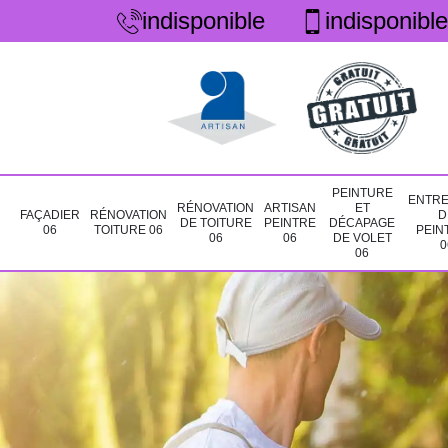
indisponible
indisponible
PEINTURE
ENTRE
RÉNOVATION
ARTISAN
ET
FAÇADIER
RÉNOVATION
D
DE TOITURE
PEINTRE
DÉCAPAGE
06
TOITURE 06
PEIN
06
06
DE VOLET
0
06