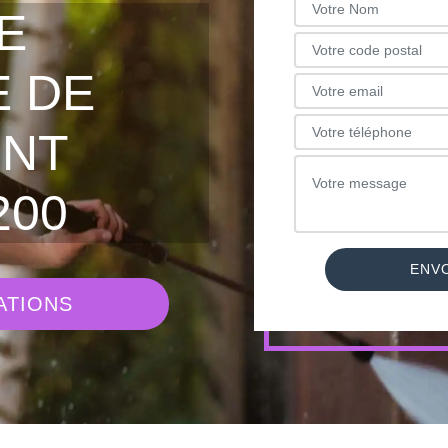
E
 DE
INT
200
ATIONS