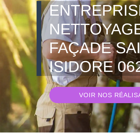
ENTREPRIS
NETTOYAGE
FAÇADE SA
ISIDORE 06
VOIR NOS RÉALIS