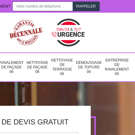
EMENT
NETTOYAGE
ENTREPRISE
RAVALEMENT
NETTOYAGE
DÉMOUSSAGE
DE
DE
DE FAÇADE
DE FAÇADE
DE TOITURE
TERRASSE
RAVALEMENT
06
06
06
06
06
DE DEVIS GRATUIT