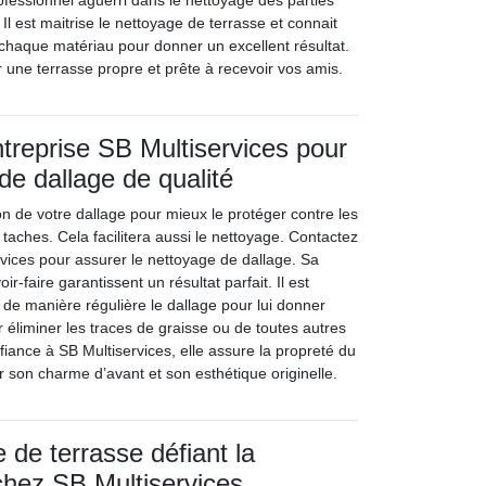
ofessionnel aguerri dans le nettoyage des parties
Il est maitrise le nettoyage de terrasse et connait
 chaque matériau pour donner un excellent résultat.
 une terrasse propre et prête à recevoir vos amis.
ntreprise SB Multiservices pour
de dallage de qualité
on de votre dallage pour mieux le protéger contre les
es taches. Cela facilitera aussi le nettoyage. Contactez
rvices pour assurer le nettoyage de dallage. Sa
r-faire garantissent un résultat parfait. Il est
 de manière régulière le dallage pour lui donner
r éliminer les traces de graisse ou de toutes autres
iance à SB Multiservices, elle assure la propreté du
r son charme d’avant et son esthétique originelle.
 de terrasse défiant la
chez SB Multiservices