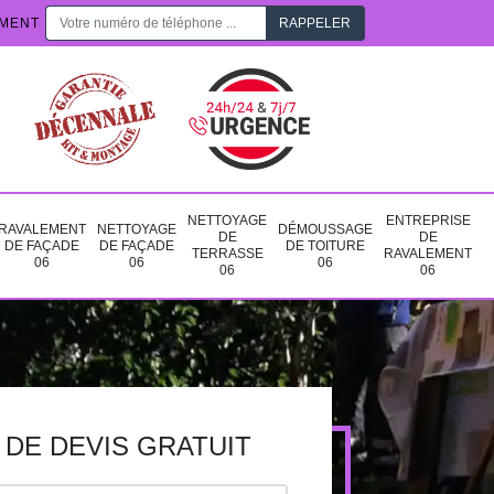
EMENT
NETTOYAGE
ENTREPRISE
RAVALEMENT
NETTOYAGE
DÉMOUSSAGE
DE
DE
DE FAÇADE
DE FAÇADE
DE TOITURE
TERRASSE
RAVALEMENT
06
06
06
06
06
DE DEVIS GRATUIT