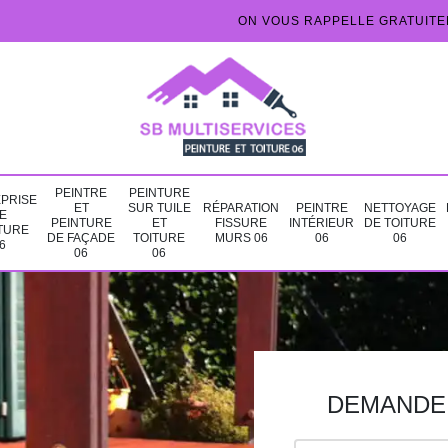
ON VOUS RAPPELLE GRATUIT
PEINTRE
PEINTURE
PRISE
ET
SUR TUILE
RÉPARATION
PEINTRE
NETTOYAGE
E
PEINTURE
ET
FISSURE
INTÉRIEUR
DE TOITURE
TURE
DE FAÇADE
TOITURE
MURS 06
06
06
6
06
06
DEMANDE 