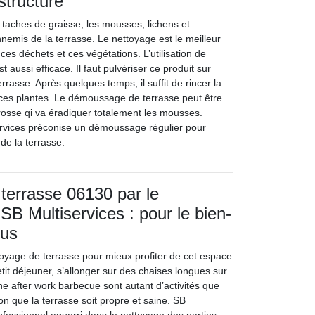
structure
s taches de graisse, les mousses, lichens et
nemis de la terrasse. Le nettoyage est le meilleur
ces déchets et ces végétations. L’utilisation de
 aussi efficace. Il faut pulvériser ce produit sur
errasse. Après quelques temps, il suffit de rincer la
 ces plantes. Le démoussage de terrasse peut être
brosse qi va éradiquer totalement les mousses.
ervices préconise un démoussage régulier pour
 de la terrasse.
terrasse 06130 par le
SB Multiservices : pour le bien-
ous
ttoyage de terrasse pour mieux profiter de cet espace
etit déjeuner, s’allonger sur des chaises longues sur
une after work barbecue sont autant d’activités que
ion que la terrasse soit propre et saine. SB