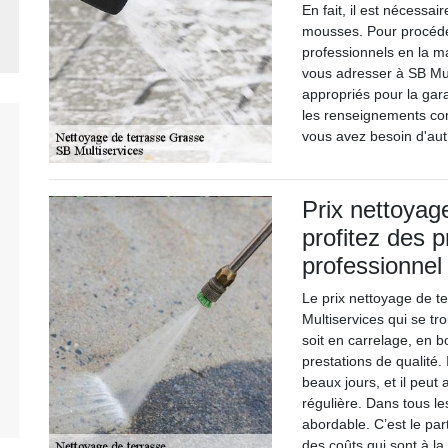
En fait, il est nécessa
mousses. Pour procéder 
professionnels en la m
vous adresser à SB Mul
appropriés pour la garan
les renseignements comp
vous avez besoin d'autr
Prix nettoyag
profitez des p
professionnel
Le prix nettoyage de t
Multiservices qui se tr
soit en carrelage, en bo
prestations de qualité.
beaux jours, et il peut 
régulière. Dans tous les
abordable. C’est le par
des coûts qui sont à la