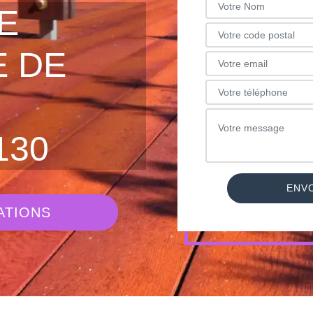
E
 DE
130
ATIONS