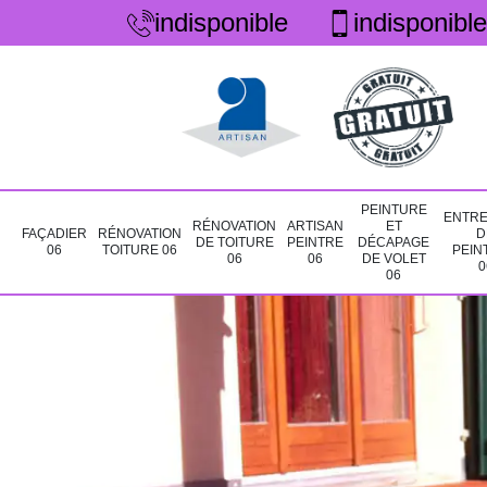
indisponible
indisponible
PEINTURE
ENTRE
RÉNOVATION
ARTISAN
ET
FAÇADIER
RÉNOVATION
D
DE TOITURE
PEINTRE
DÉCAPAGE
06
TOITURE 06
PEIN
06
06
DE VOLET
0
06