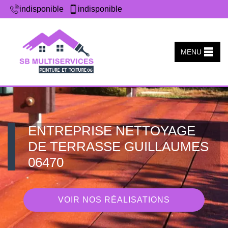
indisponible
indisponible
MENU
ENTREPRISE NETTOYAGE
DE TERRASSE GUILLAUMES
06470
VOIR NOS RÉALISATIONS