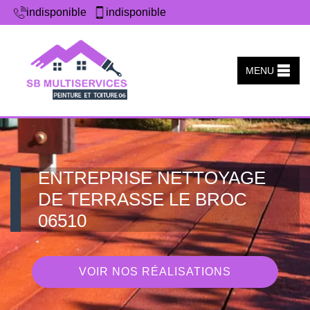
indisponible
indisponible
MENU
ENTREPRISE NETTOYAGE
DE TERRASSE LE BROC
06510
VOIR NOS RÉALISATIONS