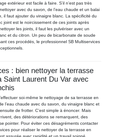
e extérieur est facile à faire. S’il n’est pas très
le nettoyer avec du savon, de l’eau chaude et un balai
e, il faut ajouter du vinaigre blanc. La spécificité du
c joint est le noircissement de ces joints après
ttoyer les joints, il faut les pulvériser avec un
anc et du citron. Un peu de bicarbonate de soude
ilisant ces procédés, le professionnel SB Multiservices
xceptionnels.
es : bien nettoyer la terrasse
à Saint Laurent Du Var avec
nchis
 d’effectuer soi-même le nettoyage de sa terrasse en
it de l’eau chaude avec du savon, du vinaigre blanc et
it ensuite de frotter. C’est simple à énoncer. Mais
rrivent, des détériorations se remarquent, des
se pointer. Pour éviter ces désagréments contacter
rvices pour réaliser le nettoyer de la terrasse en
est assurée avec rapidité et un travail soigné