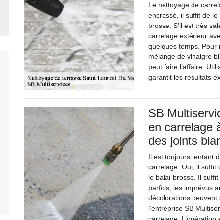
Le nettoyage de carrelag
encrassé, il suffit de 
brosse. S’il est très sal
carrelage extérieur ave
quelques temps. Pour ne
mélange de vinaigre bl
peut faire l’affaire. Ut
garantit les résultats e
SB Multiservic
en carrelage 
des joints bla
Il est toujours tentant
carrelage. Oui, il suff
le balai-brosse. Il suff
parfois, les imprévus a
décolorations peuvent 
l’entreprise SB Multise
carrelage. L’opération 