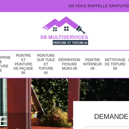
ON VOUS RAPPELLE GRATUIT
PEINTRE
PEINTURE
PRISE
ET
SUR TUILE
RÉPARATION
PEINTRE
NETTOYAGE
E
PEINTURE
ET
FISSURE
INTÉRIEUR
DE TOITURE
TURE
DE FAÇADE
TOITURE
MURS 06
06
06
6
06
06
DEMANDE 
E