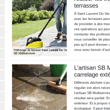
terrasses
À Saint Laurent Du Var 
avec les terrasses peuv
de procéder à des trava
ces opérations qui peu
contacter des professi
vous conseiller de plac
pas qu'il peut dresser 
vous avez besoin d'autr
L’artisan SB 
carrelage exté
Différents déchets s’ac
régulier est alors néce
l’artisan SB Multiservi
résultat sera parfait. En
extérieur. Et à propos d
écologique. Il peut ét