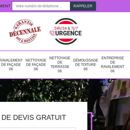
EMENT
NETTOYAGE
ENTREPRISE
RAVALEMENT
NETTOYAGE
DÉMOUSSAGE
DE
DE
DE FAÇADE
DE FAÇADE
DE TOITURE
TERRASSE
RAVALEMENT
06
06
06
06
06
DE DEVIS GRATUIT