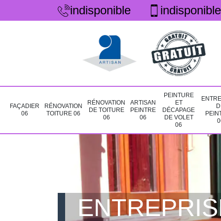
indisponible
indisponible
PEINTURE
ENTRE
RÉNOVATION
ARTISAN
ET
FAÇADIER
RÉNOVATION
D
DE TOITURE
PEINTRE
DÉCAPAGE
06
TOITURE 06
PEIN
06
06
DE VOLET
0
06
ENTREPRIS