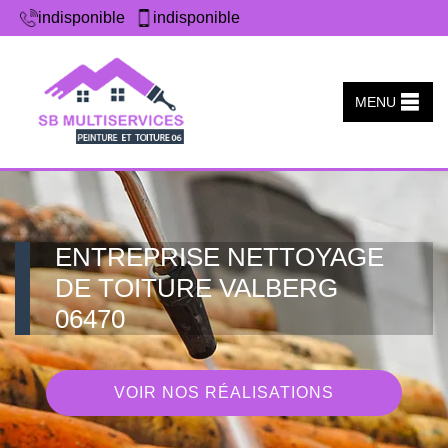
indisponible
indisponible
MENU
ENTREPRISE NETTOYAGE
DE TOITURE VALBERG
06470
VOIR NOS RÉALISATIONS