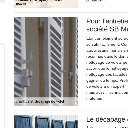
contacter !
Pour l’entreti
société SB Mu
Etant un élément se tro
se salir facilement. Co
aux artisans menuisiers
reconnus dans le domai
nettoyage de volets peu
savoir que le nettoyage 
nettoyage des façades.
gagner du temps. Profi
de volets à un expert, i
mais aussi il connait bi
matériau.
Le décapage d