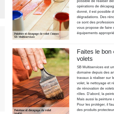
possible de réaliser de
opérations de décapage
donné, il est possible 
dégradations. Des réno
ce sont des professionn
vous propose de faire c
équipements appropriés
Faites le bon 
volets
SB Multiservices est un
domaine depuis des ann
travaux à réaliser sur
volet, le nettoyage et r
de rénovation de volet
rôles. D’abord, la peint
Mais aussi la peinture 
Pour les protéger, il fa
des produits protecteur