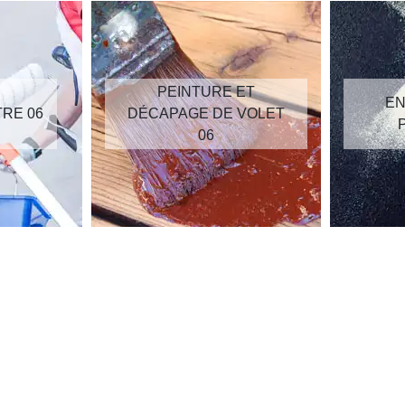
PEINTURE ET
EN
TRE 06
DÉCAPAGE DE VOLET
06