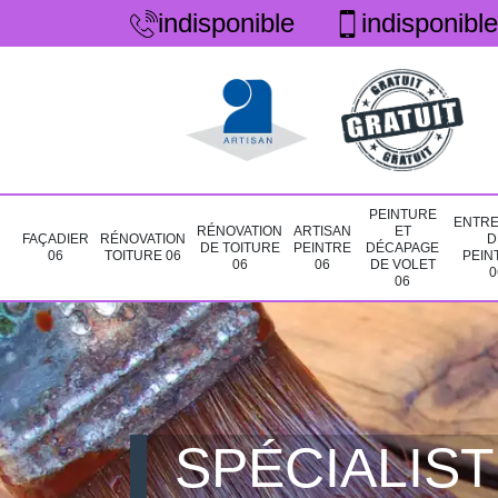
indisponible
indisponible
PEINTURE
ENTRE
RÉNOVATION
ARTISAN
ET
FAÇADIER
RÉNOVATION
D
DE TOITURE
PEINTRE
DÉCAPAGE
06
TOITURE 06
PEIN
06
06
DE VOLET
0
06
SPÉCIALIST