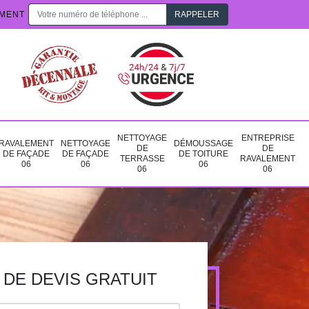
EMENT
NETTOYAGE
ENTREPRISE
RAVALEMENT
NETTOYAGE
DÉMOUSSAGE
DE
DE
DE FAÇADE
DE FAÇADE
DE TOITURE
TERRASSE
RAVALEMENT
06
06
06
06
06
DE DEVIS GRATUIT