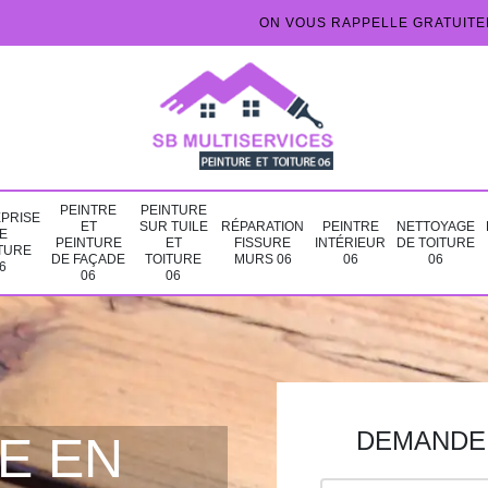
ON VOUS RAPPELLE GRATUIT
PEINTRE
PEINTURE
PRISE
ET
SUR TUILE
RÉPARATION
PEINTRE
NETTOYAGE
E
PEINTURE
ET
FISSURE
INTÉRIEUR
DE TOITURE
TURE
DE FAÇADE
TOITURE
MURS 06
06
06
6
06
06
DEMANDE 
E EN