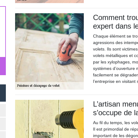
Comment trouv
expert dans l
Chaque élément se trou
agressions des intempé
volets. Ils sont victime
volets métalliques et c
par les xylophages, moi
systèmes d’ouverture 
facilement se dégrader
l’entreprise en visitan
L’artisan men
s’occupe de l
Au fil du temps, les vol
Il est primordial de répa
important de les dégon