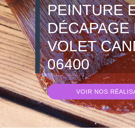
PEINTURE 
DÉCAPAGE 
VOLET CAN
06400
VOIR NOS RÉALIS