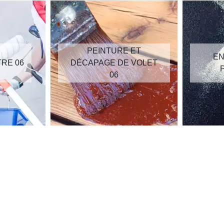
PEINTURE ET
EN
TRE 06
DÉCAPAGE DE VOLET
06