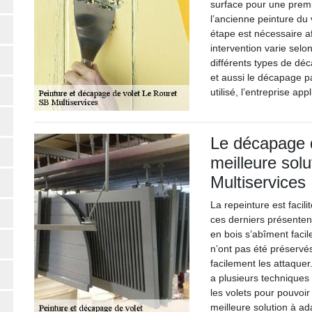
surface pour une premi
l’ancienne peinture du 
étape est nécessaire af
intervention varie selo
différents types de dé
et aussi le décapage 
utilisé, l’entreprise ap
Le décapage d
meilleure solu
Multiservices
La repeinture est facil
ces derniers présentent
en bois s’abîment facil
n’ont pas été préservés
facilement les attaquer
a plusieurs techniques 
les volets pour pouvoir 
meilleure solution à ad