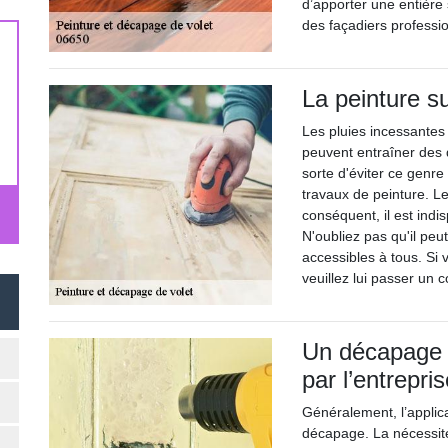
d’apporter une entière s
des façadiers professi
La peinture su
Les pluies incessantes 
peuvent entraîner des d
sorte d'éviter ce genre
travaux de peinture. Le
conséquent, il est indi
N'oubliez pas qu'il peu
accessibles à tous. Si
veuillez lui passer un c
Un décapage i
par l’entrepri
Généralement, l’applica
décapage. La nécessite 