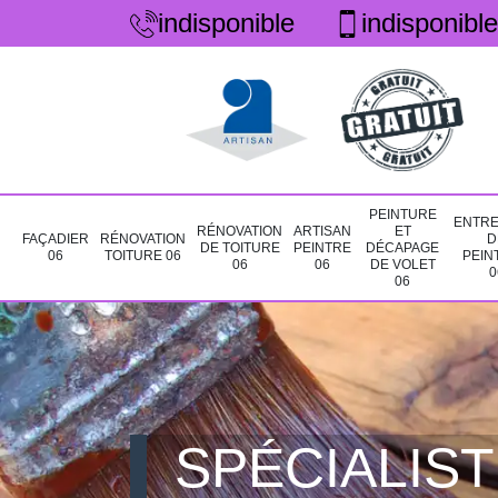
indisponible
indisponible
PEINTURE
ENTRE
RÉNOVATION
ARTISAN
ET
FAÇADIER
RÉNOVATION
D
DE TOITURE
PEINTRE
DÉCAPAGE
06
TOITURE 06
PEIN
06
06
DE VOLET
0
06
SPÉCIALIST