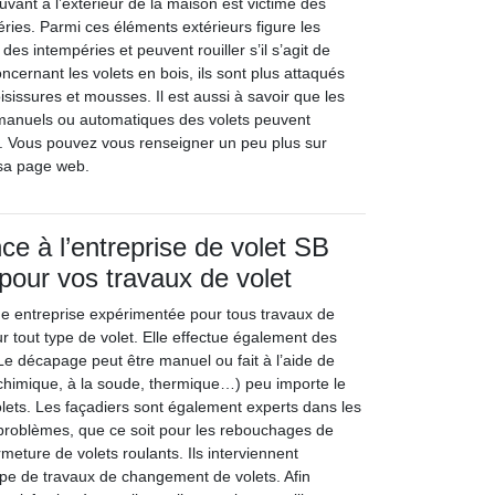
vant à l’extérieur de la maison est victime des
ries. Parmi ces éléments extérieurs figure les
s des intempéries et peuvent rouiller s’il s’agit de
oncernant les volets en bois, ils sont plus attaqués
sissures et mousses. Il est aussi à savoir que les
manuels ou automatiques des volets peuvent
. Vous pouvez vous renseigner un peu plus sur
t sa page web.
ce à l’entreprise de volet SB
 pour vos travaux de volet
ne entreprise expérimentée pour tous travaux de
sur tout type de volet. Elle effectue également des
e décapage peut être manuel ou fait à l’aide de
(chimique, à la soude, thermique…) peu importe le
olets. Les façadiers sont également experts dans les
problèmes, que ce soit pour les rebouchages de
rmeture de volets roulants. Ils interviennent
pe de travaux de changement de volets. Afin