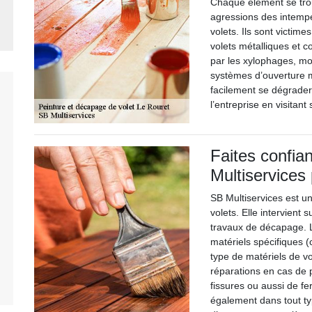
Chaque élément se trou
agressions des intempé
volets. Ils sont victime
volets métalliques et c
par les xylophages, moi
systèmes d’ouverture 
facilement se dégrader
l’entreprise en visitan
Faites confian
Multiservices
SB Multiservices est u
volets. Elle intervient 
travaux de décapage. L
matériels spécifiques 
type de matériels de v
réparations en cas de 
fissures ou aussi de fe
également dans tout ty