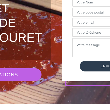
ET
DE
ROURET
ATIONS