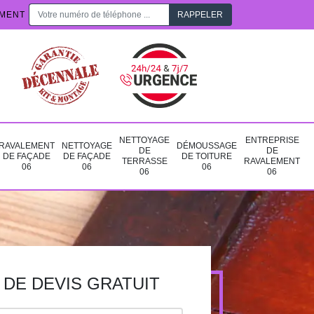
EMENT
NETTOYAGE
ENTREPRISE
RAVALEMENT
NETTOYAGE
DÉMOUSSAGE
DE
DE
DE FAÇADE
DE FAÇADE
DE TOITURE
TERRASSE
RAVALEMENT
06
06
06
06
06
DE DEVIS GRATUIT