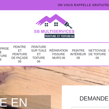
ON VOUS RAPPELLE GRATUIT
PEINTRE
PEINTURE
PRISE
ET
SUR TUILE
RÉPARATION
PEINTRE
NETTOYAGE
E
PEINTURE
ET
FISSURE
INTÉRIEUR
DE TOITURE
TURE
DE FAÇADE
TOITURE
MURS 06
06
06
6
06
06
DEMANDE 
E EN