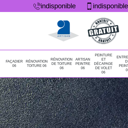
indisponible
indisponible
PEINTURE
ENTRE
RÉNOVATION
ARTISAN
ET
FAÇADIER
RÉNOVATION
D
DE TOITURE
PEINTRE
DÉCAPAGE
06
TOITURE 06
PEIN
06
06
DE VOLET
0
06