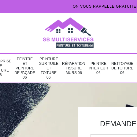
ON VOUS RAPPELLE GRATUIT
PEINTRE
PEINTURE
PRISE
ET
SUR TUILE
RÉPARATION
PEINTRE
NETTOYAGE
E
PEINTURE
ET
FISSURE
INTÉRIEUR
DE TOITURE
TURE
DE FAÇADE
TOITURE
MURS 06
06
06
6
06
06
DEMANDE 