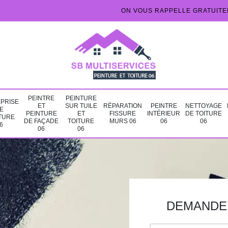
ON VOUS RAPPELLE GRATUIT
PEINTRE
PEINTURE
PRISE
ET
SUR TUILE
RÉPARATION
PEINTRE
NETTOYAGE
E
PEINTURE
ET
FISSURE
INTÉRIEUR
DE TOITURE
TURE
DE FAÇADE
TOITURE
MURS 06
06
06
6
06
06
DEMANDE 