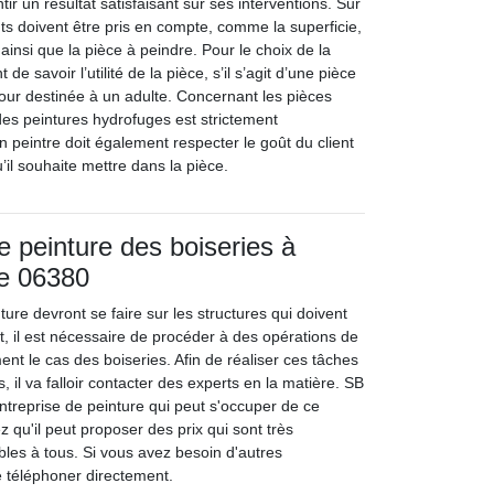
tir un résultat satisfaisant sur ses interventions. Sur
nts doivent être pris en compte, comme la superficie,
 ainsi que la pièce à peindre. Pour le choix de la
t de savoir l’utilité de la pièce, s’il s’agit d’une pièce
pour destinée à un adulte. Concernant les pièces
des peintures hydrofuges est strictement
 peintre doit également respecter le goût du client
’il souhaite mettre dans la pièce.
e peinture des boiseries à
le 06380
ure devront se faire sur les structures qui doivent
t, il est nécessaire de procéder à des opérations de
nt le cas des boiseries. Afin de réaliser ces tâches
, il va falloir contacter des experts en la matière. SB
ntreprise de peinture qui peut s'occuper de ce
z qu'il peut proposer des prix qui sont très
bles à tous. Si vous avez besoin d'autres
le téléphoner directement.