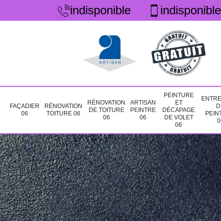
indisponible
indisponible
PEINTURE
ENTRE
RÉNOVATION
ARTISAN
ET
FAÇADIER
RÉNOVATION
D
DE TOITURE
PEINTRE
DÉCAPAGE
06
TOITURE 06
PEIN
06
06
DE VOLET
0
06