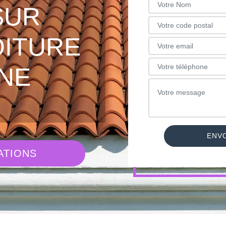
SUR
OITURE
NE
ATIONS