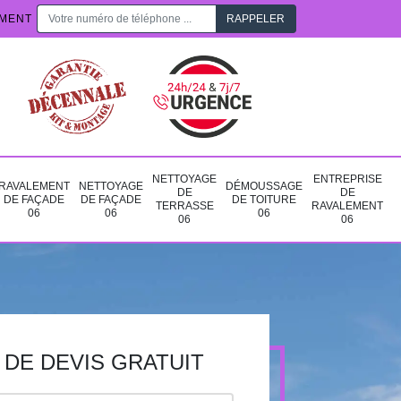
EMENT
NETTOYAGE
ENTREPRISE
RAVALEMENT
NETTOYAGE
DÉMOUSSAGE
DE
DE
DE FAÇADE
DE FAÇADE
DE TOITURE
TERRASSE
RAVALEMENT
06
06
06
06
06
DE DEVIS GRATUIT