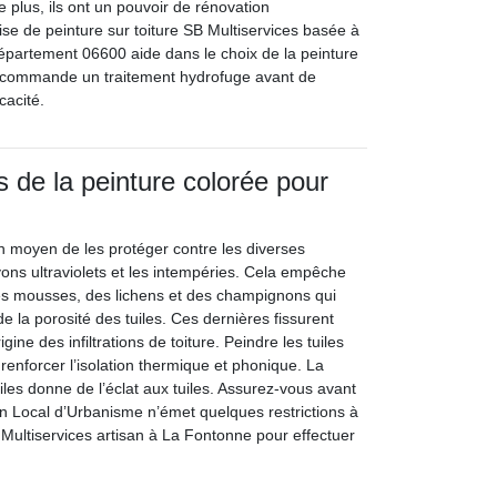
e plus, ils ont un pouvoir de rénovation
ise de peinture sur toiture SB Multiservices basée à
partement 06600 aide dans le choix de la peinture
 recommande un traitement hydrofuge avant de
cacité.
 de la peinture colorée pour
un moyen de les protéger contre les diverses
yons ultraviolets et les intempéries. Cela empêche
 des mousses, des lichens et des champignons qui
e la porosité des tuiles. Ces dernières fissurent
igine des infiltrations de toiture. Peindre les tuiles
renforcer l’isolation thermique et phonique. La
iles donne de l’éclat aux tuiles. Assurez-vous avant
an Local d’Urbanisme n’émet quelques restrictions à
 Multiservices artisan à La Fontonne pour effectuer