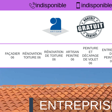
indisponible
indisponible
PEINTURE
ENTRE
RÉNOVATION
ARTISAN
ET
FAÇADIER
RÉNOVATION
D
DE TOITURE
PEINTRE
DÉCAPAGE
06
TOITURE 06
PEIN
06
06
DE VOLET
0
06
ENTREPRIS