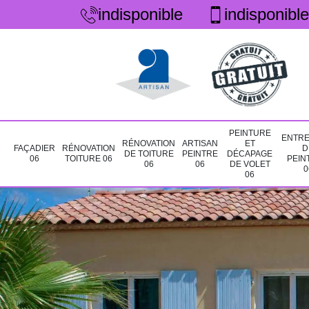
indisponible
indisponible
PEINTURE
ENTRE
RÉNOVATION
ARTISAN
ET
FAÇADIER
RÉNOVATION
D
DE TOITURE
PEINTRE
DÉCAPAGE
06
TOITURE 06
PEIN
06
06
DE VOLET
0
06