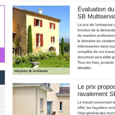
Évaluation du
SB Multiservi
Le prix de l’entreprise
fonction de la demande 
de manière professionn
le domaine du ravalemen
intéressantes dans tou
complète de vos trava
document sera édité gr
Tous les frais, produit
détaillés.
Le prix propos
ravalement SB
Le travail concernant l
effet, les façadiers v
l'état général des murs 