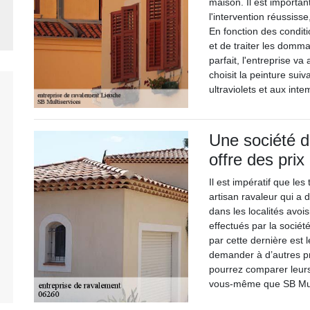
maison. Il est importan
l'intervention réussiss
En fonction des conditi
et de traiter les domma
parfait, l'entreprise va
choisit la peinture sui
ultraviolets et aux int
Une société d
offre des prix 
Il est impératif que le
artisan ravaleur qui a 
dans les localités avo
effectués par la sociét
par cette dernière est 
demander à d’autres pr
pourrez comparer leurs 
vous-même que SB Multise