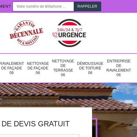
EMENT
NETTOYAGE
ENTREPRISE
RAVALEMENT
NETTOYAGE
DÉMOUSSAGE
DE
DE
DE FAÇADE
DE FAÇADE
DE TOITURE
TERRASSE
RAVALEMENT
06
06
06
06
06
DE DEVIS GRATUIT