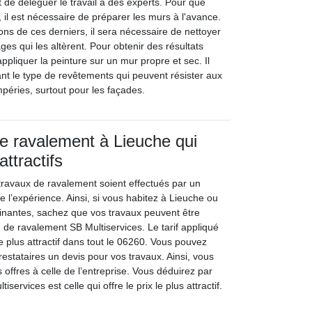
t de déléguer le travail à des experts. Pour que
e, il est nécessaire de préparer les murs à l'avance.
ons de ces derniers, il sera nécessaire de nettoyer
ges qui les altèrent. Pour obtenir des résultats
 appliquer la peinture sur un mur propre et sec. Il
vant le type de revêtements qui peuvent résister aux
empéries, surtout pour les façades.
e ravalement à Lieuche qui
attractifs
s travaux de ravalement soient effectués par un
de l’expérience. Ainsi, si vous habitez à Lieuche ou
isinantes, sachez que vos travaux peuvent être
é de ravalement SB Multiservices. Le tarif appliqué
le plus attractif dans tout le 06260. Vous pouvez
estataires un devis pour vos travaux. Ainsi, vous
offres à celle de l’entreprise. Vous déduirez par
rvices est celle qui offre le prix le plus attractif.