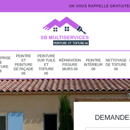
ON VOUS RAPPELLE GRATUIT
PEINTRE
PEINTURE
PRISE
ET
SUR TUILE
RÉPARATION
PEINTRE
NETTOYAGE
E
PEINTURE
ET
FISSURE
INTÉRIEUR
DE TOITURE
TURE
DE FAÇADE
TOITURE
MURS 06
06
06
6
06
06
DEMANDE 