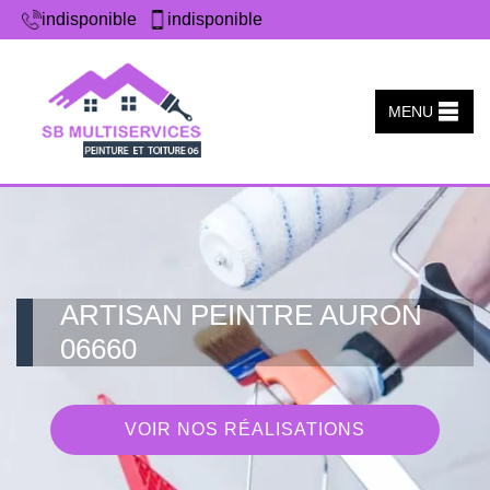
indisponible
indisponible
MENU
ARTISAN PEINTRE AURON
06660
VOIR NOS RÉALISATIONS