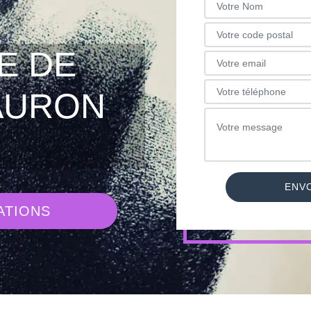
E DE
AURON
ATIONS