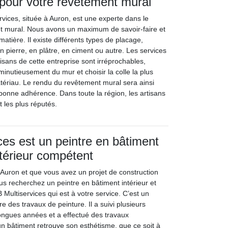
 pour votre revêtement mural
rvices, située à Auron, est une experte dans le
 mural. Nous avons un maximum de savoir-faire et
tière. Il existe différents types de placage,
 pierre, en plâtre, en ciment ou autre. Les services
tisans de cette entreprise sont irréprochables,
inutieusement du mur et choisir la colle la plus
ériau. Le rendu du revêtement mural sera ainsi
bonne adhérence. Dans toute la région, les artisans
t les plus réputés.
ces est un peintre en bâtiment
xtérieur compétent
 Auron et que vous avez un projet de construction
us recherchez un peintre en bâtiment intérieur et
B Multiservices qui est à votre service. C’est un
re des travaux de peinture. Il a suivi plusieurs
ongues années et a effectué des travaux
n bâtiment retrouve son esthétisme, que ce soit à