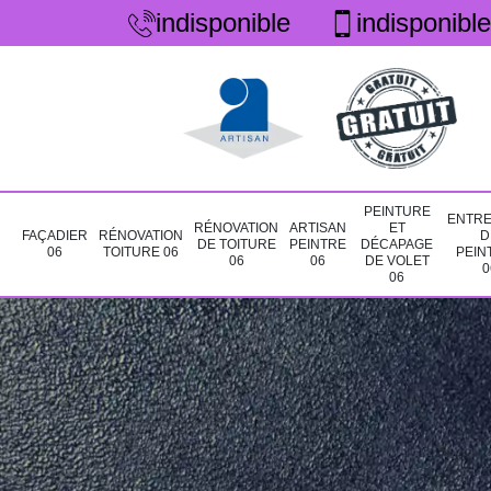
indisponible
indisponible
PEINTURE
ENTRE
RÉNOVATION
ARTISAN
ET
FAÇADIER
RÉNOVATION
D
DE TOITURE
PEINTRE
DÉCAPAGE
06
TOITURE 06
PEIN
06
06
DE VOLET
0
06