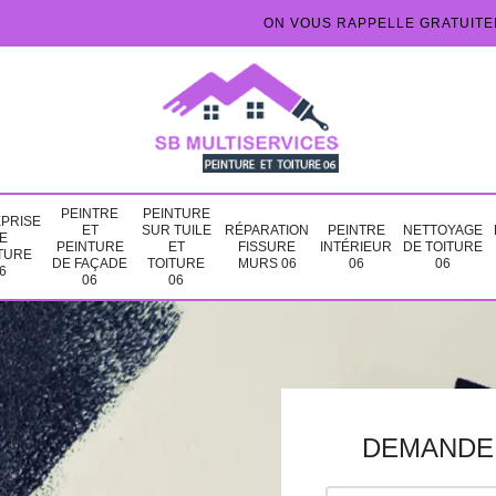
ON VOUS RAPPELLE GRATUIT
PEINTRE
PEINTURE
PRISE
ET
SUR TUILE
RÉPARATION
PEINTRE
NETTOYAGE
E
PEINTURE
ET
FISSURE
INTÉRIEUR
DE TOITURE
TURE
DE FAÇADE
TOITURE
MURS 06
06
06
6
06
06
DEMANDE 