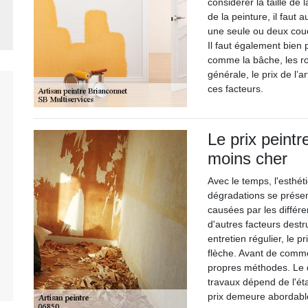
considérer la taille de 
de la peinture, il faut
une seule ou deux couc
Il faut également bien p
comme la bâche, les ro
générale, le prix de l’a
ces facteurs.
Le prix peintr
moins cher
Avec le temps, l'esthé
dégradations se présen
causées par les différe
d'autres facteurs destru
entretien régulier, le 
flèche. Avant de comme
propres méthodes. Le d
travaux dépend de l'éta
prix demeure abordabl