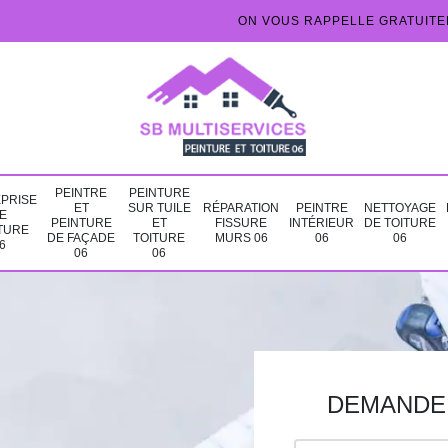
ON VOUS RAPPELLE GRATUIT
PEINTRE
PEINTURE
PRISE
ET
SUR TUILE
RÉPARATION
PEINTRE
NETTOYAGE
E
PEINTURE
ET
FISSURE
INTÉRIEUR
DE TOITURE
TURE
DE FAÇADE
TOITURE
MURS 06
06
06
6
06
06
DEMANDE 