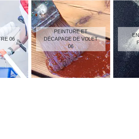
PEINTURE ET
EN
TRE 06
DÉCAPAGE DE VOLET
06