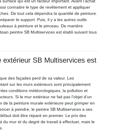
la surface qui est un facteur important. Avant l’achat
 aussi connaitre le type de revêtement et appliquer
hes. De tout cela dépendra la quantité de peinture.
réparer le support. Puis, il y a les autres outils
uleaux à peinture et le pinceau. De manière
rtisan peintre SB Multiservices est établi suivant tous
e extérieur SB Multiservices est
tique des façades perd de sa valeur. Les
tant sur les murs extérieurs sont principalement
ntes conditions météorologiques, la pollution et
cteurs. Si le mur extérieur ne fait pas l’objet d’un
prix de la peinture murale extérieure peut grimper en
ncer à peindre, le peintre SB Multiservices a ses
éfaut doit être réparé en premier. Le prix des
t du mur et du degré de travail à effectuer, mais le
e.