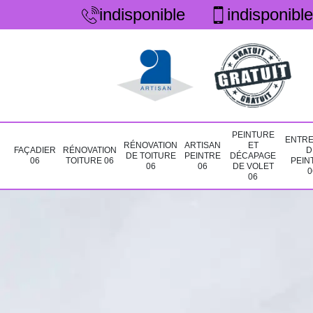
indisponible
indisponible
PEINTURE
ENTRE
RÉNOVATION
ARTISAN
ET
FAÇADIER
RÉNOVATION
D
DE TOITURE
PEINTRE
DÉCAPAGE
06
TOITURE 06
PEIN
06
06
DE VOLET
0
06