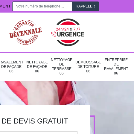
EMENT
NETTOYAGE
ENTREPRISE
RAVALEMENT
NETTOYAGE
DÉMOUSSAGE
DE
DE
DE FAÇADE
DE FAÇADE
DE TOITURE
TERRASSE
RAVALEMENT
06
06
06
06
06
DE DEVIS GRATUIT