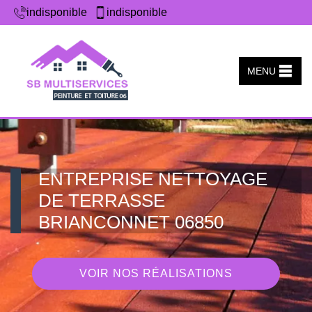
indisponible
indisponible
MENU
ENTREPRISE NETTOYAGE
DE TERRASSE
BRIANCONNET 06850
VOIR NOS RÉALISATIONS