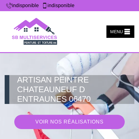
indisponible
indisponible
MENU
ARTISAN PEINTRE
CHATEAUNEUF D
ENTRAUNES 06470
VOIR NOS RÉALISATIONS