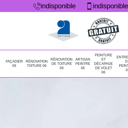
indisponible
indisponible
PEINTURE
ENTRE
RÉNOVATION
ARTISAN
ET
FAÇADIER
RÉNOVATION
D
DE TOITURE
PEINTRE
DÉCAPAGE
06
TOITURE 06
PEIN
06
06
DE VOLET
0
06