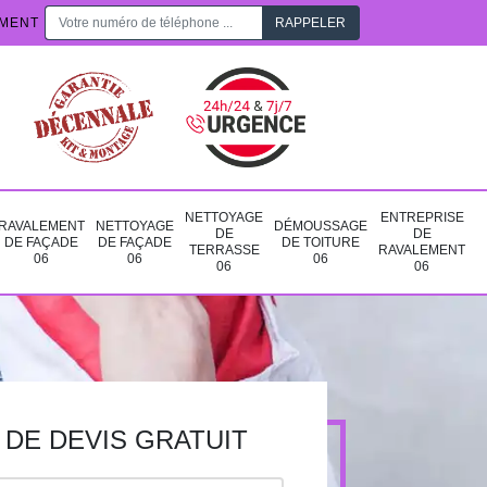
EMENT
NETTOYAGE
ENTREPRISE
RAVALEMENT
NETTOYAGE
DÉMOUSSAGE
DE
DE
DE FAÇADE
DE FAÇADE
DE TOITURE
TERRASSE
RAVALEMENT
06
06
06
06
06
DE DEVIS GRATUIT