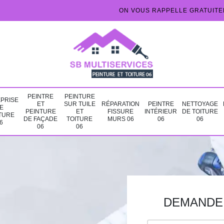
ON VOUS RAPPELLE GRATUIT
PEINTRE
PEINTURE
PRISE
ET
SUR TUILE
RÉPARATION
PEINTRE
NETTOYAGE
E
PEINTURE
ET
FISSURE
INTÉRIEUR
DE TOITURE
TURE
DE FAÇADE
TOITURE
MURS 06
06
06
6
06
06
DEMANDE 